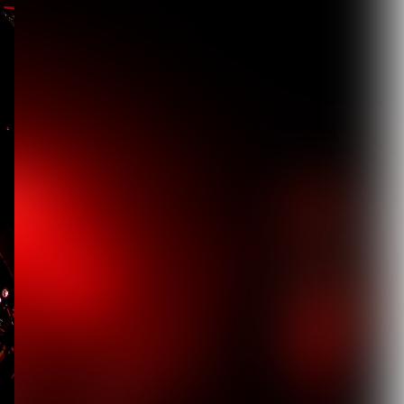
DuelJewel × VISUNAVI
Japanコラム企画「俺...
2026.08.06
【Quattro Cantare】始動以
来初ライブを豪華ゲスト陣
と...
2026.08.06
【キズ】2度も発売延期し
た1st LAST ALBUM『極楽
より極...
2026.08.05
【生熊耕治】「リリー」リ
リース記念ライブ開催決