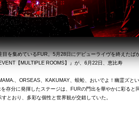
目を集めているFUR。5月28日にデビューライヴを終えたば
 EVENT【MULTIPLE ROOMS】』が、6月22日、恵比寿
MA.、ORSEAS、KAKUMAY、蜈蚣、おいでよ！幽霊ズと
味を存分に発揮したステージは、FURの門出を華やかに彩ると
】が示すとおり、多彩な個性と世界観が交錯していた。