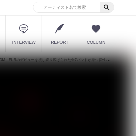
INTERVIEW
REPORT
COLUMN
UIDROOM、FURのデビューを祝し繰り広げられた全7バンドが持つ個性の饗宴
E
最新記事
を
[ kei ]、8月12日Veats
Shibuya公演に Sho...
2026.08.07