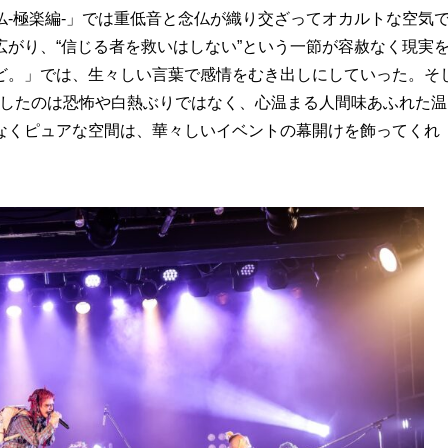
-極楽編-」では重低音と念仏が織り交ざってオカルトな空気
がり、“信じる者を救いはしない”という一節が容赦なく現実
ど。」では、生々しい言葉で感情をむき出しにしていった。そ
.」で生み出したのは恐怖や白熱ぶりではなく、心温まる人間味あふれた温
なくピュアな空間は、華々しいイベントの幕開けを飾ってくれ