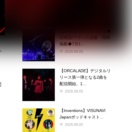
定 東京ワンマン＆大...
2026.08.05
【LM.C】ライヴレポート◆
日本語/フランス語版 同時
掲載◆7月1...
か
2026.08.05
【ORCALADE】デジタルリ
い
リース第一弾となる2曲を
配信開始。1...
同
2026.08.05
【Inventions】VISUNAVI
Japanポッドキャスト...
2026.08.05