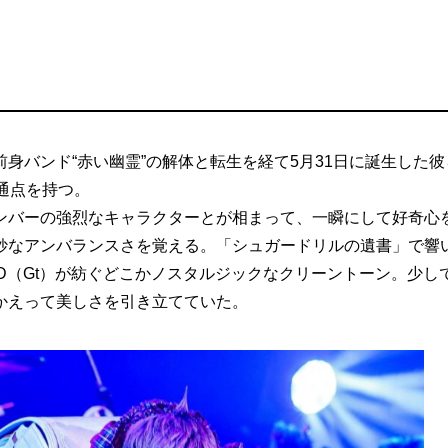
身バンド“赤い幽霊”の解体と転生を経て5月31日に誕生した彼
通点を持つ。
ンバーの強烈なキャラクターとが相まって、一瞬にして好奇心
妙なアンバランスさを覚える。「シュガードリルの遺書」で響
EAD（Gt）が紡ぐどこかノスタルジックなクリーントーン。少し
かえって美しさを引き立てていた。