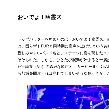
おいでよ！幽霊ズ
トップバッターを務めたのは、おいでよ！幽霊ズ。前
は、図らずもFURと同時期に産声を上げたという共
親しみやすいバンド名と、ステージに姿を現したメ
そそられた。しかも、ひとたび演奏が始まると一層
た守護霊（Vo）の繊細な歌声と、カービー the D
も加減を間違えれば崩れてしまいそうな危うさが、