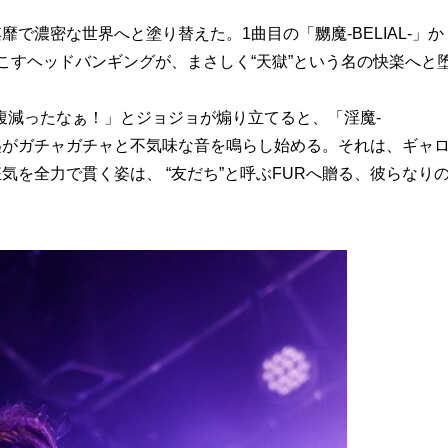
で濃密な世界へと塗り替えた。1曲目の「嬲魔-BELIAL-」か
こすヘッドバンギングが、まさしく“天獄”という名の快楽へと
腹減ったなぁ！」とジョジョが煽り立てると、「淫魔-
の匙がガチャガチャと不気味な音を鳴らし始める。それは、ギャ
気を全力で貫く姿は、 “友だち”と呼ぶFURへ贈る、彼らなり