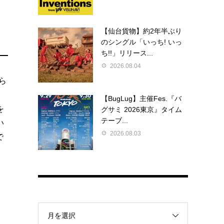
【仙台貨物】約2年半ぶり
のシングル「いっち! いっ
ち!!」リリース...
2026.08.04
ら
【BugLug】主催Fes.『バ
を
グサミ 2026東京』タイム
テーブ...
い
2026.08.03
で
月を選択