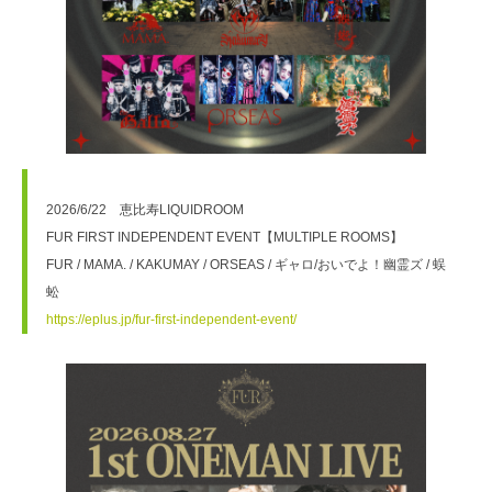
2026/6/22　恵比寿LIQUIDROOM
FUR FIRST INDEPENDENT EVENT【MULTIPLE ROOMS】
FUR / MAMA. / KAKUMAY / ORSEAS / ギャロ/おいでよ！幽霊ズ / 蜈
蚣
https://eplus.jp/fur-first-independent-event/