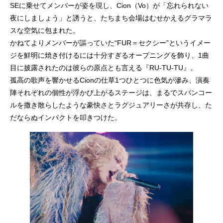
SEに乗せてメンバーが姿を現し、Cion（Vo）が「忘れられない
夜にしましょう」と誘うと、たちまち会場はむせかえるグラマラ
スな空気に包まれた。
かねてよりメンバーが謳っていた“FUR＝セクシー”というイメー
ジを鮮明に焼き付けるには十分すぎるオープニングを飾り、1曲
目に披露されたのは彼らの原点とも言える『RU-TU-TU』。
孤高の歌声を響かせるCionの仕草1つひとつに色気が滲み、演奏
陣それぞれの個性が浮かび上がるステージは、まるでスパンコー
ルを撒き散らしたような豪快さとラグジュアリーさが共存し、た
だならぬインパクトを叩きつけた。