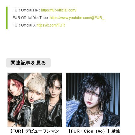
FUR Official HP : 
https://fur-official.com/
FUR Official YouTube: 
https://www.youtube.com/@FUR_
FUR Official X:
https://x.com/FUR
関連記事を見る
【FUR】デビューワンマン
【FUR・Cion（Vo）】単独