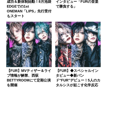
成功＆新体制始動！8月池袋
インタビュー「FURの音楽
EDGEでの1st
で勝負する」
ONEMAN「LIPS」先行受付
もスタート
【FUR】MVティザー＆ライ
【FUR】◆スペシャルイン
ブ情報が解禁、西荻
タビュー◆新バン
BETTYROOMにて定期公演
ド“FUR”デビュー！5人のカ
を開催
タルシスが起こす化学反応