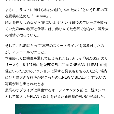
まさに、ラストに届けられたのは“なんのために”というFURの存
在意義を込めた『Für you』。
胸元を握りしめながら“側にいよう”という最後のフレーズを歌っ
ていたCionの歌声と仕草には、飾り立てた色気ではない、等身大
の感情が宿っていた。
そして、FURにとって“本当のスタートライン”を印象付けたの
が、アンコールでのこと。
本編終わりに映像を通して伝えられた1st Single『GLOSS』のリ
リースや、8月27日に池袋EDGEにて1st ONEMAN【LIPS】の開
催といった“次”のアクションに関する発表ももちろんだが、場内
にひと際大きな歓声が起こったのはNEW VISUALとして“5人”の
写真が映し出されたとき。
最高のサプライズに興奮するオーディエンスを前に、新メンバー
として加入したFLAN（Dr）を迎えた新体制のFURが登場した。