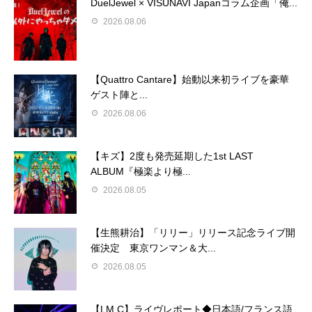
DuelJewel × VISUNAVI Japanコラム企画「俺...
2026.08.06
【Quattro Cantare】始動以来初ライブを豪華
ゲスト陣と...
2026.08.06
【キズ】2度も発売延期した1st LAST
ALBUM『極楽より極...
2026.08.05
【生熊耕治】「リリー」リリース記念ライブ開
催決定 東京ワンマン＆大...
2026.08.05
【LM.C】ライヴレポート◆日本語/フランス語