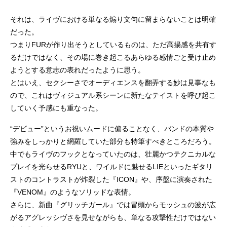
それは、ライヴにおける単なる煽り文句に留まらないことは明確
だった。
つまりFURが作り出そうとしているものは、ただ高揚感を共有す
るだけではなく、その場に巻き起こるあらゆる感情ごと受け止め
ようとする意志の表れだったように思う。
とはいえ、セクシーさでオーディエンスを翻弄する妙は見事なも
ので、これはヴィジュアル系シーンに新たなテイストを呼び起こ
していく予感にも重なった。
“デビュー”というお祝いムードに偏ることなく、バンドの本質や
強みをしっかりと網羅していた部分も特筆すべきところだろう。
中でもライヴのフックとなっていたのは、壮麗かつテクニカルな
プレイを光らせるRYUと、ワイルドに魅せるLIEといったギタリ
ストのコントラストが炸裂した『ICON』や、序盤に演奏された
『VENOM』のようなソリッドな表情。
さらに、新曲『グリッチガール』では冒頭からモッシュの波が広
がるアグレッシヴさを見せながらも、単なる攻撃性だけではない