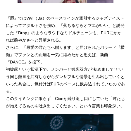
『唇』ではViVi（Ba）のベースラインが牽引するジャズテイスト
によってアダルトさを強め、「落ちるならオマエがいい」と誘発
した『Drop』のようなラウドなミドルチューンも、FURにかか
れば艶やかさへと昇華される。
さらに、「最愛の君たちへ贈ります」と届けられたバラード『横
顔』でファンとの距離を一気に縮めたかと思えば、新曲
『DANCE』を投下。
初披露という状況下で、メンバーと観客双方が“初めまして”とい
う同じ熱量を共有しながらダンサブルな情景を生み出していくと
いった具合に、気付けばFURのペースに飲み込まれていたのであ
る。
このタイミングに限らず、Cionが繰り返し口にしていた「君たち
が抱えてるものを吐き出してください」という言葉も印象深い。