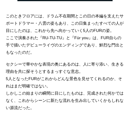
このときフロアには、ドラム不在期間とこの日の本編を支えたサ
ポートドラマー・八雲の姿もあり、この日集まったすべての人が
目にしたのは、これから先へ向かっていく5人のFURの姿。
ここで演奏された『RU-TU-TU』と『Für you』は、FUR自らの
手で描いたデビューライヴのエンディングであり、鮮烈な門出と
もなったのだ。
セクシーで華やかな表現の奥にあるのは、人に寄り添い、生きる
理由を共に探そうとするまっすぐな意志。
5人となったFURがこれからどんな景色を見せてくれるのか、そ
れはまだ明確ではない。
しかしこの始まりの瞬間に目にしたものは、完成された何かでは
なく、これからシーンに新たな流れを生み出していくかもしれな
い源流だった。