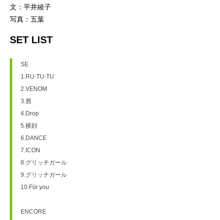
文：平井綾子
写真：五葉
SET LIST
SE
1.RU-TU-TU
2.VENOM
3.唇
4.Drop
5.横顔
6.DANCE
7.ICON
8.グリッチガール
9.グリッチガール
10.Für you
ENCORE