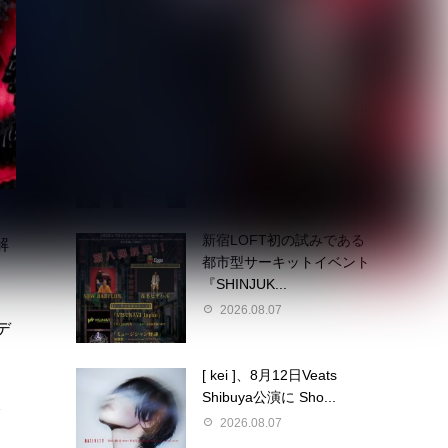
2026.08.07
【ROCK AND READ 126】
cover：シド◆ファン投票...
2026.08.07
新宿LOFT初の試みである
解
都市型サーキットイベント
『SHINJUK...
2026.08.07
デ
[ kei ]、8月12日Veats
Shibuya公演に Sho...
ク
2026.08.07