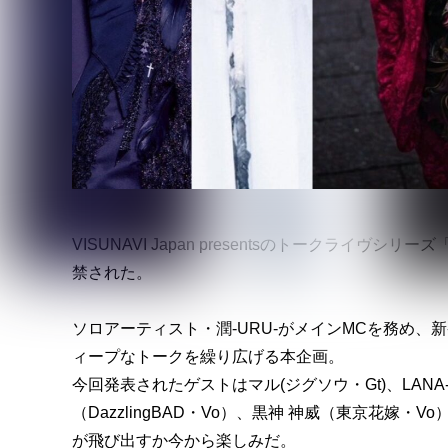
VISUNAVI Japan presentsのトークライヴシ
禁された。
ソロアーティスト・潤-URU-がメインMCを務め、新宿
ィープなトークを繰り広げる本企画。
今回発表されたゲストはマル(ジグソウ・Gt)、LANA-ラナ-
（DazzlingBAD・Vo）、黒神 神威（東京花
が飛び出すか今から楽しみだ。