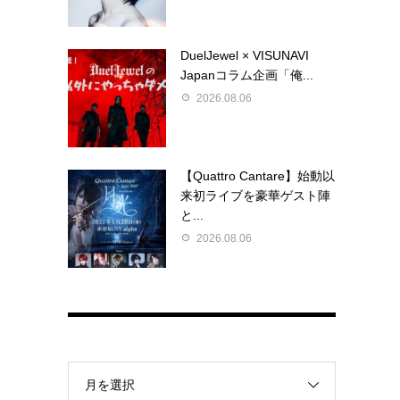
DuelJewel × VISUNAVI
Japanコラム企画「俺...
2026.08.06
【Quattro Cantare】始動以
来初ライブを豪華ゲスト陣
と...
2026.08.06
月を選択