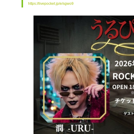
https://livepocket.jp/e/sgwo9