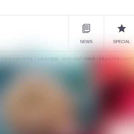
NEWS
SPECIAL
sents トークライヴシリーズ「うるぴの部屋」Vol.8〜12が一挙解禁！8月から12月にか
an presents トークライヴシリーズ「うる
禁！8月から12月にかけて個性豊かなゲスト
ット先行受付中！