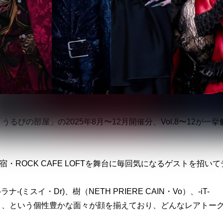
リーズ「うるぴの部屋」の2025年8月〜12月開催分、Vol.8〜12が一挙
・ROCK CAFE LOFTを舞台に毎回気になるゲストを招いて
(ミスイ・Dr)、樹（NETH PRIERE CAIN・Vo）、-iT-
嫁・Vo）、という個性豊かな面々が顔を揃えており、どんなレアトー