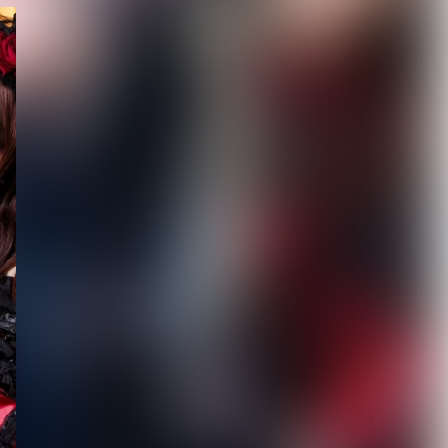
【毒針】新メンバー2人を
迎え5人体制で新章始動
1st EP「堕影...
2026.08.08
【唯（umbrella）】ソロ活
動の一環として掲げる屋号
「路地裏堂...
2026.08.08
【DEZERT】サブスク時代
に敢えて会場限定音源を出
す意図とは？メ...
2026.08.08
【DLESS】10月1日(木) 1st
EP「NUMB」Relea...