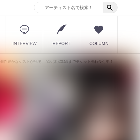
INTERVIEW
REPORT
COLUMN
けて個性豊かなゲストが登場、7/16(木)23:59までチケット先行受付中！
最新記事
が
1980 年代～1990 年代のヘ
ヴィメタルシーンを彩っ
た、伝説の...
2026.08.09