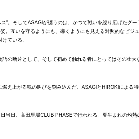
ネス”。そしてASAGIが纏うのは、かつて戦いを繰り広げたグー
の姿。互いを守るようにも、導くようにも見える対照的なビジ
付けている。
物語の断片として、そして初めて触れる者にとってはその壮大
。
と共に燃え上がる魂の叫びを刻み込んだ、ASAGIとHIROKIによる
KIの誕生日当日当日、高田馬場CLUB PHASEで行われる。夏生まれの灼熱
。