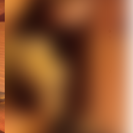
定 東京ワンマン＆大...
2026.08.05
【LM.C】ライヴレポート◆
日本語/フランス語版 同時
掲載◆7月1...
2026.08.05
【ORCALADE】デジタルリ
リース第一弾となる2曲を
配信開始。1...
2026.08.05
【Inventions】VISUNAVI
Japanポッドキャスト...
2026.08.05