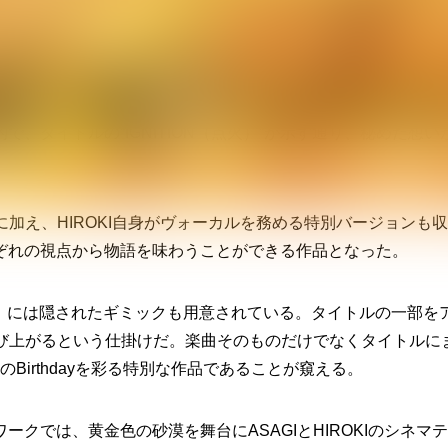
 YUCHI（sukekiyo）、Dr. HIROKI（D）を迎え、物語性豊かな楽
熱的かつ叙情的なナンバー。灼熱の砂漠を思わせる妖艶な旋律
、タイトルの“IGNITION（点火）”が示す通り、秘めた想い
に加え、HIROKI自身がヴォーカルを務める特別バージョンも収
ぞれの視点から物語を味わうことができる作品となった。
TION」には隠されたギミックも用意されている。タイトルの一部を
浮かび上がるという仕掛けだ。楽曲そのものだけでなくタイトルに
IのBirthdayを彩る特別な作品であることが窺える。
クでは、黄金色の砂漠を舞台にASAGIとHIROKIのシネマ