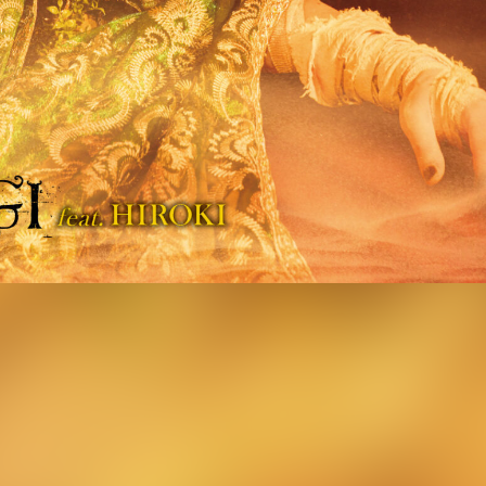
ear chapter II 浅葱 単独巡業 二○二六「天輪獄」で単独公演を巡回
して書き下ろした新曲「NAKED HEART IGNITION」が7月18日
ベントより販売されることが決定した。
ーリーの世界観を軸とした“外伝”に位置付けられる作品。ゲス