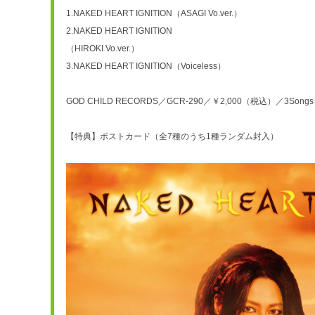
1.NAKED HEART IGNITION（ASAGI Vo.ver.）
2.NAKED HEART IGNITION
（HIROKI Vo.ver.）
3.NAKED HEART IGNITION（Voiceless）
​GOD CHILD RECORDS／GCR-290／￥2,000（税込）／3So
【特典】ポストカード（全7種のうち1種ランダム封入）