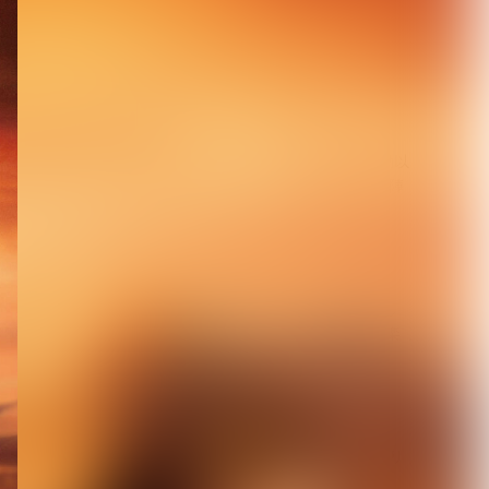
DuelJewel × VISUNAVI
Japanコラム企画「俺...
2026.08.06
【Quattro Cantare】始動以
来初ライブを豪華ゲスト陣
と...
2026.08.06
【キズ】2度も発売延期し
た1st LAST ALBUM『極楽
より極...
2026.08.05
【生熊耕治】「リリー」リ
リース記念ライブ開催決