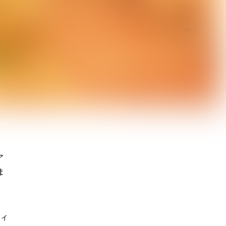
曲
が
ア
ま
ティ