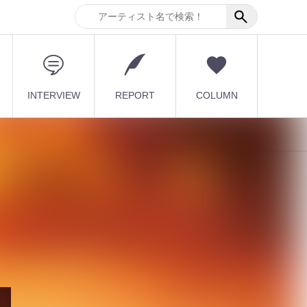
INTERVIEW
REPORT
COLUMN
8
最新記事
[ kei ]、8月12日Veats
Shibuya公演に Sho...
2026.08.07