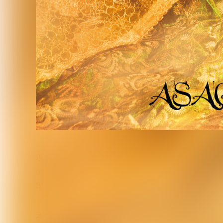
現在浅葱として浅葱／ASAGI 20th Anniversary Y
の浅葱/ASAGIだが、盟友HIROKIのBirthdayを記念
Studio Rosariumで開催されるアウトストアイ
本作は、ASAGIが長年描き続けるヴァンパイアスト