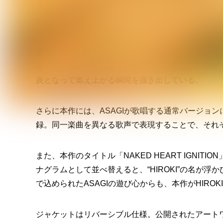
メンバーにはGt. ギル（Angelo／ex.Vidoll）、Ba.
世界を描き出している。
楽曲はアラビアンスケールを大胆に取り入れた、情
と、胸を焦がすようなドラマティックな展開が印象的で
炎となって燃え上がる瞬間を描き出している。
さらに本作には、ASAGIが歌唱する通常バージョン
録。同一楽曲を異なる歌声で表現することで、それ
また、本作のタイトル「NAKED HEART IGNI
ナグラムとして並べ替えると、“HIROKI”の名が
で込められたASAGIの遊び心からも、本作がHIROK
ジャケットはリバーシブル仕様。公開されたアートワー