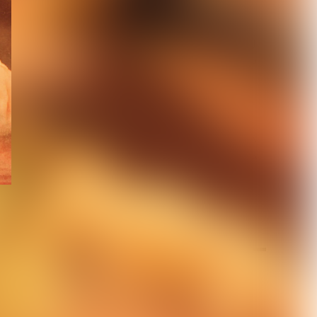
【仙台貨物】約2年半ぶり
のシングル「いっち! いっ
ち!!」リリース...
2026.08.04
【BugLug】主催Fes.『バ
グサミ 2026東京』タイム
テーブ...
2026.08.03
中
に
月を選択
ト