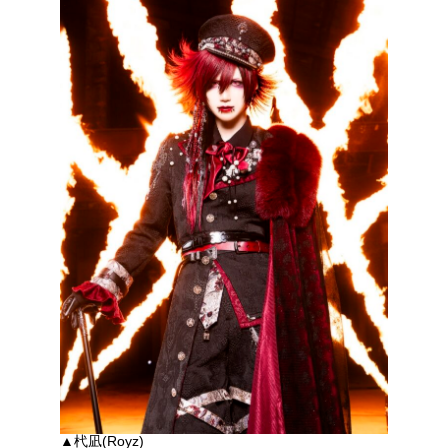
▲杙凪(Royz)