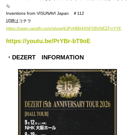
ら
Inventions from VISUNAVI Japan ＃112
試聴はコチラ
https://open.spotify.com/show/6JPyNB04ASP2BVNEZFnYYE
https://youtu.be/PrYBr-bT9oE
・DEZERT INFORMATION