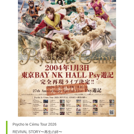
Psycho le Cému Tour 2026

REVIVAL STORY〜再生の絆〜
