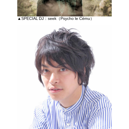
▲SPECIAL DJ：seek（Psycho le Cému）