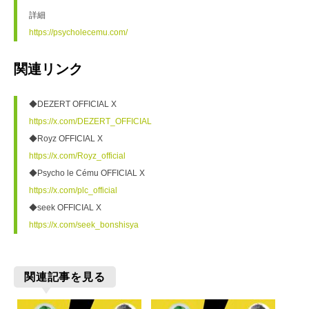
https://psycholecemu.com/
関連リンク
◆DEZERT OFFICIAL X
https://x.com/DEZERT_OFFICIAL
◆Royz OFFICIAL X
https://x.com/Royz_official
◆Psycho le Cému OFFICIAL X
https://x.com/plc_official
◆seek OFFICIAL X
https://x.com/seek_bonshisya
関連記事を見る