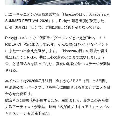
ポニーキャニオンが企画運営する「Harezaの日 6th Anniversary
SUMMER FESTIVAL 2026」に、Rickyの緊急出演が決定した。
出演は8月2日（日）で、詳細は後日発表予定となっている。
Rickyはコメントで「仮面ライダーソングといえばRicky！！！
RIDER CHIPSに加入して20年、そんな僕にぴったりなイベント
にまた一つ出会えた気がします。『Harezaの日』の最後の切り
札はわたくしRicky、共に…心の芯のとこまで燃やしましょう
♡」と意気込みを語っており、真夏の池袋で熱いステージが期待
される。
本イベントは2026年7月31日（金）から8月2日（日）の3日間、
中池袋公園・パークプラザを中心に開催される音楽とアニメを融
合させた夏祭り。
総合MCに亜咲花を起用するほか、綾野ましろ、鈴木このみら実
力派アーティストが集結。映画『名探偵プリキュア！』のスペシ
ャルステージも開催予定だ。