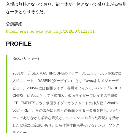
入場は無料となっており、街全体が一体となって盛り上がる特別
な一夜となりそうだ。
公演詳細
https://news.ponycanyon.co.jp/2026/07/122731
PROFILE
Ricky (リッキー)
2001年、元SEX MACHINGUNSのドラマーJOEとボーカルRickyの2
人組ユニット「DASEIN (ダーザイン)」としてavexよりメジャーデ
ビュー。2005年には仮面ライダー専属オフィシャルバンド「RIDER 
CHIPS」にVocalとして正式加入。仮面ライダーブレイドの主題歌
「ELEMENTS」や、仮面ライダーガッチャードの挿入歌「What’s 
your FIRE」、そのほかにも数々の仮面ライダー楽曲を担当。ハイト
ーンでありながら柔軟な声質と、シャンソンで培った表現力を活か
した歌唱には定評があり、自ら作詞作曲も手がけるシンガーソング
ライター。