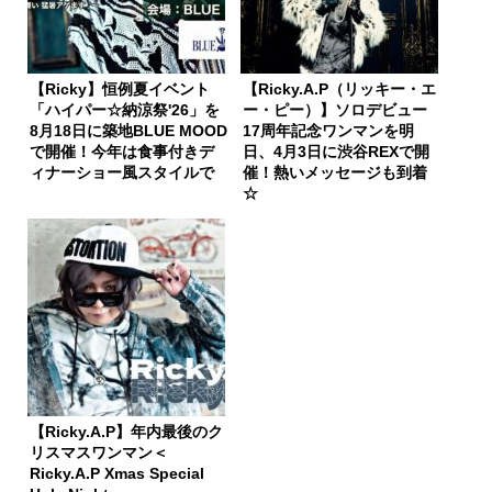
【Ricky】恒例夏イベント
【Ricky.A.P（リッキー・エ
「ハイパー☆納涼祭'26」を
ー・ピー）】ソロデビュー
8月18日に築地BLUE MOOD
17周年記念ワンマンを明
で開催！今年は食事付きデ
日、4月3日に渋谷REXで開
ィナーショー風スタイルで
催！熱いメッセージも到着
☆
【Ricky.A.P】年内最後のク
リスマスワンマン＜
Ricky.A.P Xmas Special