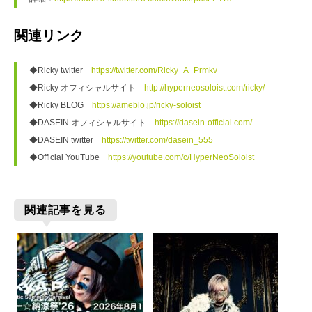
関連リンク
◆Ricky twitter　
https://twitter.com/Ricky_A_Prmkv
◆Ricky オフィシャルサイト　
http://hyperneosoloist.com/ricky/
◆Ricky BLOG　
https://ameblo.jp/ricky-soloist
◆DASEIN オフィシャルサイト　
https://dasein-official.com/
◆DASEIN twitter　
https://twitter.com/dasein_555
◆Official YouTube　
https://youtube.com/c/HyperNeoSoloist
関連記事を見る