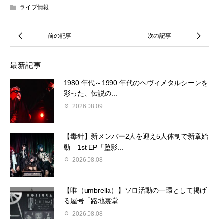
ライブ情報
最新記事
1980 年代～1990 年代のヘヴィメタルシーンを
彩った、伝説の...
2026.08.09
【毒針】新メンバー2人を迎え5人体制で新章始
動 1st EP「堕影...
2026.08.08
【唯（umbrella）】ソロ活動の一環として掲げ
る屋号「路地裏堂...
2026.08.08