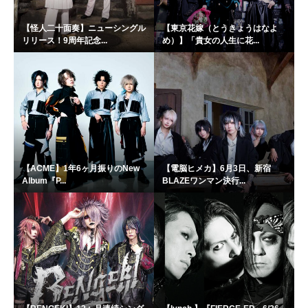
【怪人二十面奏】ニューシングル
【東京花嫁（とうきょうはなよ
リリース！9周年記念...
め）】「貴女の人生に花...
【ACME】1年6ヶ月振りのNew
【電脳ヒメカ】6月3日、新宿
Album『P...
BLAZEワンマン決行...