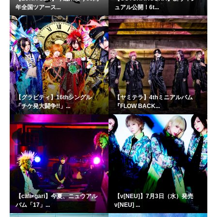
年全国ツアース...
ュアル公開！6t...
【グラビティ】16thシングル
【ヤミテラ】4thミニアルバム
「チケ発大闘争!!」...
『FLOW BACK...
【cali≠gari】今夏、ニュウアル
【ν[NEU]】7月3日（水）発売
バム「17」...
ν[NEU] ...