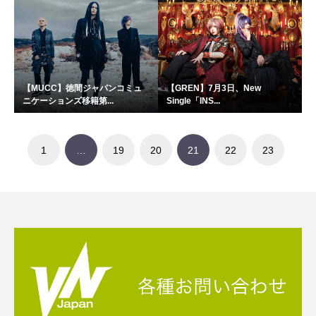
【MUCC】徳間ジャパンコミュ
【GREN】7月3日、New
ニケーションズ移籍第...
Single「INS...
1
…
19
20
21
22
23