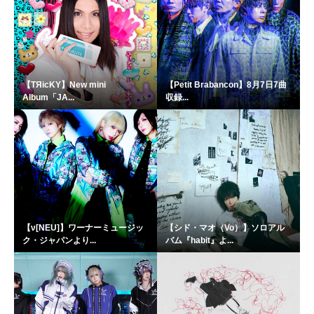
【TЯicKY】New mini
【Petit Brabancon】8月7日7曲
Album「JA...
収録...
【ν[NEU]】ワーナーミュージッ
【シド・マオ（Vo）】ソロアル
ク・ジャパンより...
バム『habit』よ...