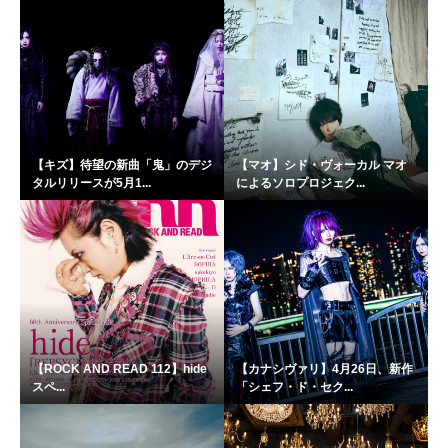
【キズ】待望の新曲「鬼」のデジ
【マオ】シド・ヴォーカル マオ
タルリリースが5月1...
によるソロプロジェク...
【ROCK AND READ 112】hide
【カナシヴァリ】4月26日、新作
スペ...
「シェフ・ド・セク...