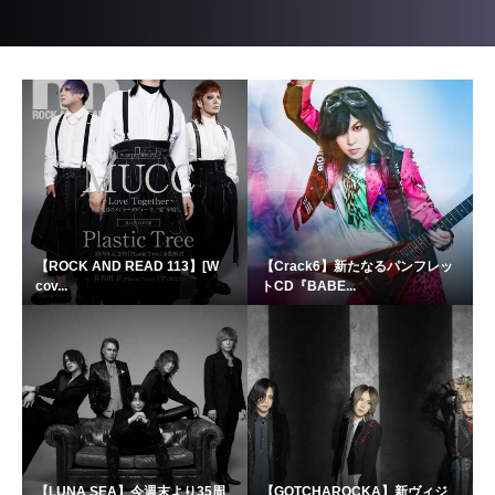
【ROCK AND READ 113】[W
【Crack6】新たなるパンフレッ
cov...
トCD『BABE...
【LUNA SEA】今週末より35周
【GOTCHAROCKA】新ヴィジ