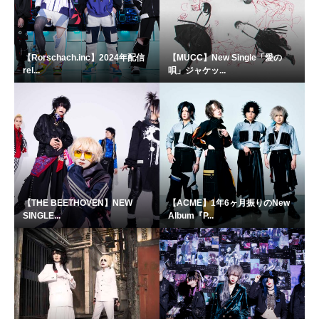
【Rorschach.inc】2024年配信
【MUCC】New Single「愛の
rel...
唄」ジャケッ...
【THE BEETHOVEN】NEW
【ACME】1年6ヶ月振りのNew
SINGLE...
Album『P...