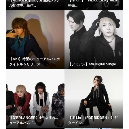
【RENGEKI】12ヶ月連続シング
【lynch.】『FIERCE-EP』6/26
ル配信中、新作...
発売...
【AKi】待望のニューアルバムの
タイトル＆リリース...
【デミアン】4th Digital Single ...
【D'ERLANGER】4年ぶりのニ
【凛-Lin- （FORBIDDEN）】ギ
ューアルバム「...
ターイン...