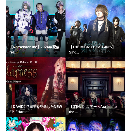
【Rorschach.inc】2024年配信
【THE MICRO HEAD 4N’S】
rel...
Sing...
【DAVID】7周年を記念したNEW
【零[Hz]】ツアー＜Across to
EP「Har...
the ...