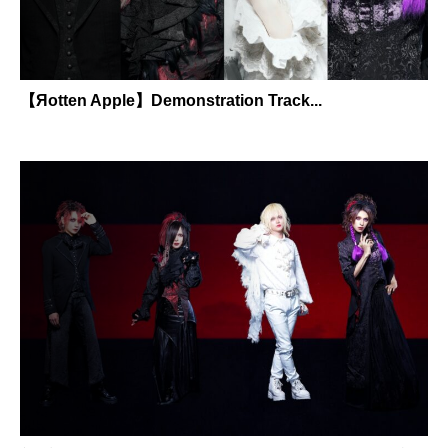
【Яotten Apple】Demonstration Track...