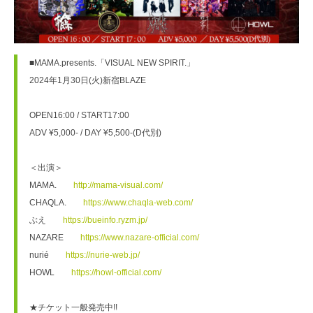
■MAMA.presents.
「
VISUAL NEW SPIRIT.
」
2024
年
1
月
30
日
(
火
)
新宿
BLAZE

OPEN16:00 / START17:00

ADV ¥5,000- / DAY ¥5,500-(D
代別
)

＜出演＞

MAMA.　　
http://mama-visual.com/
CHAQLA.　　
https://www.chaqla-web.com/
ぶえ　　
https://bueinfo.ryzm.jp/
NAZARE　　
https://www.nazare-official.com/
nurié　　
https://nurie-web.jp/
HOWL　　
https://howl-official.com/