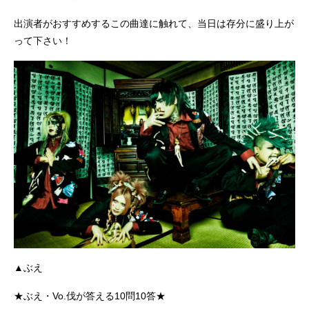
出演者がおすすめするこの曲達に触れて、当日は存分に盛り上が
って下さい！
▲ぶえ
★ぶえ・Vo.伐が答える10問10答★