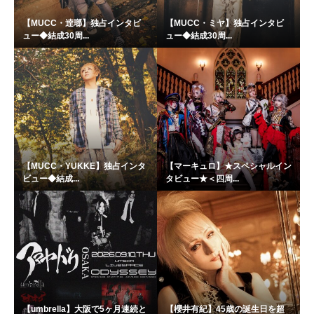
【MUCC・逹瑯】独占インタビ
【MUCC・ミヤ】独占インタビ
ュー◆結成30周...
ュー◆結成30周...
【MUCC・YUKKE】独占インタ
【マーキュロ】★スペシャルイン
ビュー◆結成...
タビュー★＜四周...
【umbrella】大阪で5ヶ月連続と
【櫻井有紀】45歳の誕生日を超