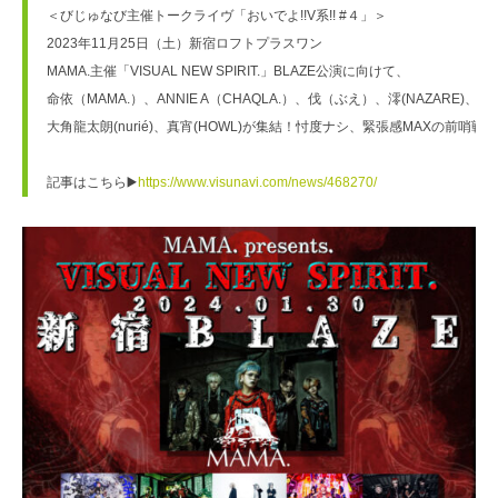
＜びじゅなび主催トークライヴ「おいでよ!!V系!! #４」＞

2023年11月25日（土）新宿ロフトプラスワン

MAMA.主催「VISUAL NEW SPIRIT.」BLAZE公演に向けて、

命依（MAMA.）、ANNIE A（CHAQLA.）、伐（ぶえ）、澪(NAZARE)、

大角龍太朗(nurié)、真宵(HOWL)が集結！忖度ナシ、緊張感MAXの前哨戦！

記事はこちら▶️
https://www.visunavi.com/news/468270/