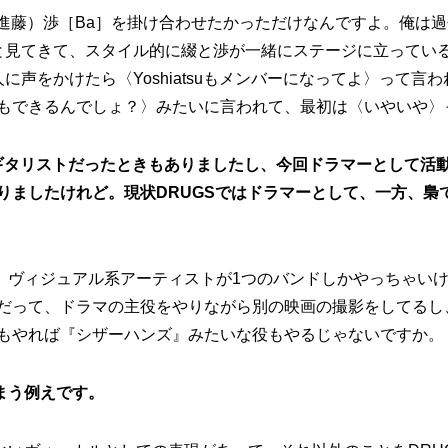
藤）渉［Ba］を掛け合わせたかっただけなんですよ。俺は過去にME
と見てきて、スタイル的に綴と渉が一緒にステージに立ってい
に声をかけたら〈Yoshiatsuもメンバーになってよ〉って
もできるんでしょ？〉みたいに言われて、最初は〈いやいや〉
を遡るとギタリストだったときもありましたし、今回ドラマーとして
りましたけれど。現状DRUGSではドラマーとして、一方、梟
、ヴィジュアル系アーティストが1つのバンドしかやっちゃい
だって、ドラマの主役をやりながら別の映画の撮影をしてるし
もやれば『シザーハンズ』みたいな役もやるじゃないですか。
まう例えです。