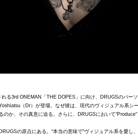
催される3rd ONEMAN「THE DOPES」に向け、DRUGS
shiatsu（Dr）が登場。なぜ彼は、現代のヴィジュアル系シ
のか、その真意に迫る。さらに、DRUGSにおいて“Produc
RUGSの原点にある。“本当の意味で”ヴィジュアル系を愛し