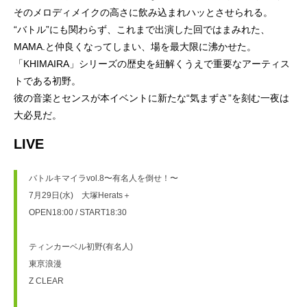
そのメロディメイクの高さに飲み込まれハッとさせられる。
“バトル”にも関わらず、これまで出演した回ではまみれた、
MAMA.と仲良くなってしまい、場を最大限に沸かせた。
「KHIMAIRA」シリーズの歴史を紐解くうえで重要なアーティス
トである初野。
彼の音楽とセンスが本イベントに新たな“気まずさ”を刻む一夜は
大必見だ。
LIVE
バトルキマイラvol.8〜有名人を倒せ！〜
7月29日(水)　大塚Herats＋
OPEN18:00 / START18:30
ティンカーベル初野(有名人)
東亰浪漫
Z CLEAR