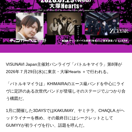
VISUNAVI Japan主催対バンライヴ「バトルキマイラ」第8弾が
2026年７月29日(水)に東京・大塚Hearts ＋で行われる。
「バトルキマイラは」KHIMAIRAのエース級バンドを中心にライ
ヴに定評のある次世代バンドが登場しそのステージでぶつかり合
う構図だ。
1月に開催した3DAYSではKAKUMAY、ヤミテラ、CHAQLA.がヘ
ッドライナーを務め、その最終日にはシークレットとして
GUMYYが初ライヴを行い、話題を呼んだ。