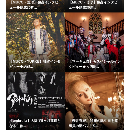
【MUCC・逹瑯】独占インタビ
【MUCC・ミヤ】独占インタビ
ュー◆結成30周...
ュー◆結成30周...
【MUCC・YUKKE】独占インタ
【マーキュロ】★スペシャルイン
ビュー◆結成...
タビュー★＜四周...
【umbrella】大阪で5ヶ月連続と
【櫻井有紀】45歳の誕生日を超
なる主催...
満員の新バンドS...