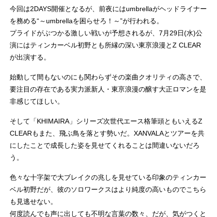
今回は2DAYS開催となるが、前夜にはumbrellaがヘッドライナー
を務める“～umbrellaを困らせろ！～”が行われる。
プライドがぶつかる激しい戦いが予想されるが、7月29日(水)公
演にはティンカーベル初野とも所縁の深い東亰浪漫とZ CLEAR
が出演する。
始動して間もないのにも関わらずその楽曲クオリティの高さで、
要注目の存在である実力派新人・東亰浪漫の醸す大正ロマンを是
非感じてほしい。
そして「KHIMAIRA」シリーズ次世代エース格筆頭ともいえるZ
CLEARもまた、飛ぶ鳥を落とす勢いだ。XANVALAとツアーを共
にしたことで成長した姿を見せてくれることは間違いないだろ
う。
色々な十字架で大ブレイクの兆しを見せている印象のティンカー
ベル初野だが、彼のソロワークスはより純度の高いものでこちら
も見逃せない。
何度読んでも声に出しても不明な言葉の数々、だが、気がつくと