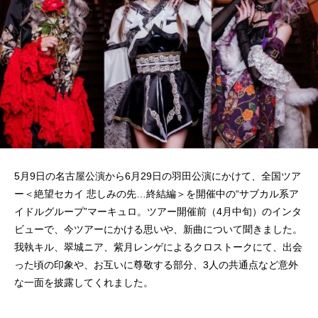
5月9日の名古屋公演から6月29日の羽田公演にかけて、全国ツア
ー＜絶望セカイ 悲しみの先…終結編＞を開催中の“サブカル系ア
イドルグループ”マーキュロ。ツアー開催前（4月中旬）のインタ
ビューで、今ツアーにかける思いや、新曲について聞きました。
我執キル、翠城ニア、紫月レンゲによるクロストークにて、出会
った頃の印象や、お互いに尊敬する部分、3人の共通点など意外
な一面を披露してくれました。