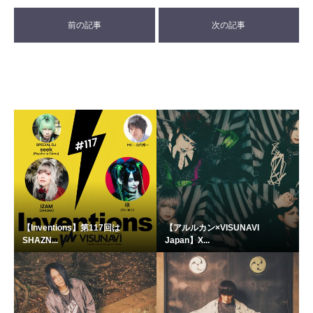
前の記事
次の記事
【Inventions】第117回は
【アルルカン×VISUNAVI
SHAZN...
Japan】X...