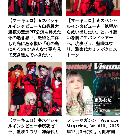
【マーキュロ】★スペシャ
【マーキュロ】★スペシャ
ルインタビュー★自身最大
ルインタビュー★「絶望か
規模の豊洲PIT公演を終えた
ら救い出したい」という想
今の熱き思い。絶望と共存
いを胸に生バンドツアー
した先にある願い「心の底
へ。珖夜ゼラ、藍咲ユウ
にあるのは“みんなで夢を見
リ、雅楽代カミテがクロス
て突き進んでいきたい」
トーク
【マーキュロ】◆スペシャ
フリーマガジン「Visunavi
ルインタビュー◆珖夜ゼ
Magazine」Vol.010、2025
ラ、藍咲ユウリ、雅楽代カ
年12月3日(水)より配布開