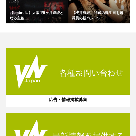
【umbrella】大阪で5ヶ月連続と
【櫻井有紀】45歳の誕生日を超
なる主催...
満員の新バンドS...
広告・情報掲載募集