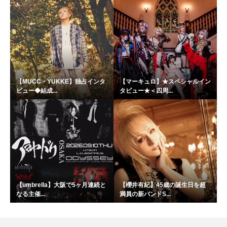
【MUCC・YUKKE】独占インタ
【マーキュロ】★スペシャルイン
ビュー◆結成...
タビュー★＜四周...
【umbrella】大阪で5ヶ月連続と
【櫻井有紀】45歳の誕生日を超
なる主催...
満員の新バンドS...