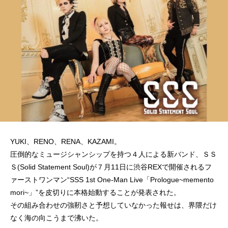
YUKI、RENO、RENA、KAZAMI。
圧倒的なミュージシャンシップを持つ４人による新バンド、ＳＳ
Ｓ(Solid Statement Soul)が７月11日に渋谷REXで開催されるフ
ァーストワンマン“SSS 1st One-Man Live「Prologue~memento
mori~」”を皮切りに本格始動することが発表された。
その組み合わせの強靭さと予想していなかった報せは、界隈だけ
なく海の向こうまで沸いた。