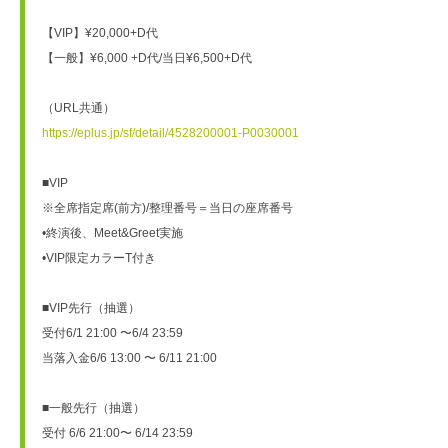
【VIP】¥20,000+D代

【一般】¥6,000 +D代/当日¥6,500+D代

https://eplus.jp/sf/detail/4528200001-P0030001
■VIP

※全席指定席(前方)/整理番号＝当日の座席番号

•終演後、Meet&Greet実施

•VIP限定カラーT付き

■VIP先行（抽選）

受付6/1 21:00 〜6/4 23:59

当落入金6/6 13:00 〜 6/11 21:00

■一般先行（抽選）

受付 6/6 21:00〜 6/14 23:59
