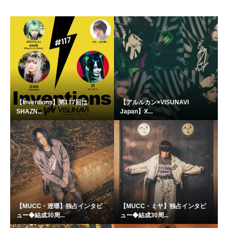
【Inventions】第117回は
【アルルカン×VISUNAVI
SHAZN...
Japan】X...
【MUCC・逹瑯】独占インタビ
【MUCC・ミヤ】独占インタビ
ュー◆結成30周...
ュー◆結成30周...