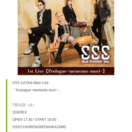
SSS 1st One-Man Live

「Prologue~memento mori~」

7月11日（土）

渋谷REX

OPEN 17:30 / START 18:00

SSS(YUKI/RENO/RENA/KAZAMI)
