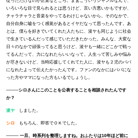
従っただけなのが正直なところ。まぁこういうジャンルなんで、
いろいろな目で見られるとは思うけど、言い方悪いかもですが、
チャラチャラと音楽をやってるわけじゃないから。そのなかで、
自分自身に嘘をつく感覚があるとイヤだなって思ったんです。あ
とは、僕らを好きでいてくれた人たちに、浚ヤも同じように社会
で生きているんだって感じていただきたかった。みんな、大変な
日々のなかで頑張ってると思うけど、浚ヤも一緒にどこかで戦っ
てるんだって、力になれたらいいなって。人生って苦しみや悩み
が尽きないけど、当時応援してくれてた人に、浚ヤも２児のパパ
になれたよって伝えたかったんです。ファンのなかにはパパにな
った方やママになった方もいるでしょうし。
────シロさんにこのことを公表することを相談されたんです
か？
浚ヤ
しました。
シロ
もちろん、即答でＯＫでした。
──── 一旦、時系列を整理しますね。おふたりは10年ほど前に