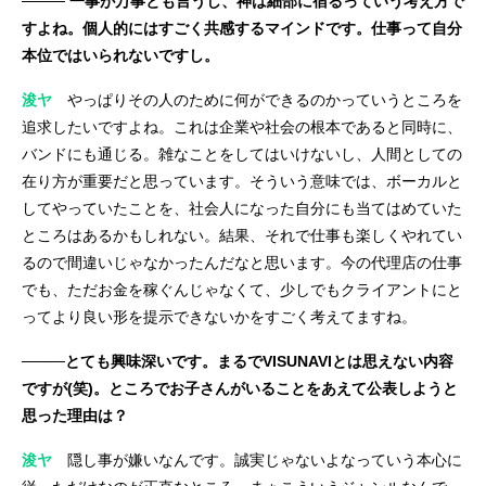
──── 一事が万事とも言うし、神は細部に宿るっていう考え方で
すよね。個人的にはすごく共感するマインドです。仕事って自分
本位ではいられないですし。
浚ヤ
やっぱりその人のために何ができるのかっていうところを
追求したいですよね。これは企業や社会の根本であると同時に、
バンドにも通じる。雑なことをしてはいけないし、人間としての
在り方が重要だと思っています。そういう意味では、ボーカルと
してやっていたことを、社会人になった自分にも当てはめていた
ところはあるかもしれない。結果、それで仕事も楽しくやれてい
るので間違いじゃなかったんだなと思います。今の代理店の仕事
でも、ただお金を稼ぐんじゃなくて、少しでもクライアントにと
ってより良い形を提示できないかをすごく考えてますね。
────とても興味深いです。まるでVISUNAVIとは思えない内容
ですが(笑)。ところでお子さんがいることをあえて公表しようと
思った理由は？
浚ヤ
隠し事が嫌いなんです。誠実じゃないよなっていう本心に