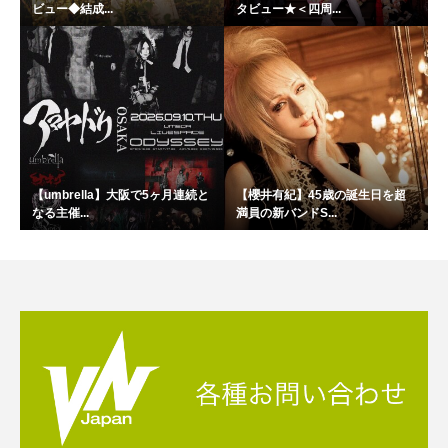
ビュー◆結成...
タビュー★＜四周...
【umbrella】大阪で5ヶ月連続と
【櫻井有紀】45歳の誕生日を超
なる主催...
満員の新バンドS...