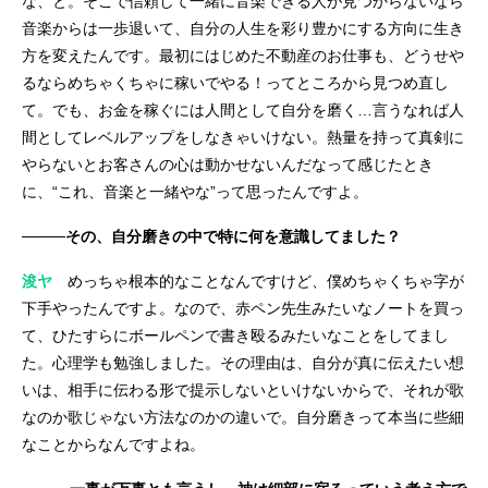
な、と。そこで信頼して一緒に音楽できる人が見つからないなら
音楽からは一歩退いて、自分の人生を彩り豊かにする方向に生き
方を変えたんです。最初にはじめた不動産のお仕事も、どうせや
るならめちゃくちゃに稼いでやる！ってところから見つめ直し
て。でも、お金を稼ぐには人間として自分を磨く…言うなれば人
間としてレベルアップをしなきゃいけない。熱量を持って真剣に
やらないとお客さんの心は動かせないんだなって感じたとき
に、“これ、音楽と一緒やな”って思ったんですよ。
────その、自分磨きの中で特に何を意識してました？
浚ヤ
めっちゃ根本的なことなんですけど、僕めちゃくちゃ字が
下手やったんですよ。なので、赤ペン先生みたいなノートを買っ
て、ひたすらにボールペンで書き殴るみたいなことをしてまし
た。心理学も勉強しました。その理由は、自分が真に伝えたい想
いは、相手に伝わる形で提示しないといけないからで、それが歌
なのか歌じゃない方法なのかの違いで。自分磨きって本当に些細
なことからなんですよね。