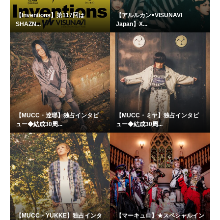
【Inventions】第117回は
【アルルカン×VISUNAVI
SHAZN...
Japan】X...
【MUCC・逹瑯】独占インタビ
【MUCC・ミヤ】独占インタビ
ュー◆結成30周...
ュー◆結成30周...
【MUCC・YUKKE】独占インタ
【マーキュロ】★スペシャルイン