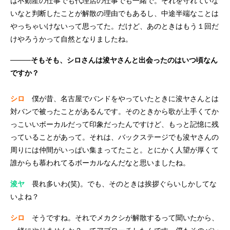
は不動産の仕事でも代理店の仕事でも一緒で。それを守れていな
いなと判断したことが解散の理由でもあるし、中途半端なことは
やっちゃいけないって思ってた。だけど、あのときはもう１回だ
けやろうかって自然となりましたね。
────そもそも、シロさんは浚ヤさんと出会ったのはいつ頃なん
ですか？
シロ
僕が昔、名古屋でバンドをやっていたときに浚ヤさんとは
対バンで被ったことがあるんです。そのときから歌が上手くてか
っこいいボーカルだって印象だったんですけど、もっと記憶に残
っていることがあって。それは、バックステージでも浚ヤさんの
周りには仲間がいっぱい集まってたこと。とにかく人望が厚くて
誰からも慕われてるボーカルなんだなと思いましたね。
浚ヤ
畏れ多いわ(笑)。でも、そのときは挨拶ぐらいしかしてな
いよね？
シロ
そうですね。それでメカクシが解散するって聞いたから、