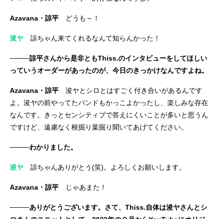
Azavana・諒平
どうも～！
浚ヤ
諒ちゃん来てくれるなんて知らんかった！
────諒平さんから是非ともThiss.のインタビューをしてほしい
っていうオーダーがあったのが、今日のきっかけなんですよね。
Azavana・諒平
浚ヤとシロとはすごく付き合いがあるんです
よ。浚ヤの前やってたバンドもかっこよかったし、楽しみな存在
なんです。きっとセンシティブで答えにくいことが多いと思うん
ですけど、遠慮なく根掘り葉掘り聞いてあげてください。
────わかりました。
浚ヤ
諒ちゃんありがとう(笑)。よろしくお願いします。
Azavana・諒平
じゃあまた！
────ありがとうございます。さて、Thiss.自体は浚ヤさんとシ