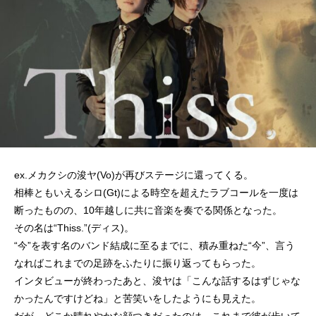
ex.メカクシの浚ヤ(Vo)が再びステージに還ってくる。
相棒ともいえるシロ(Gt)による時空を超えたラブコールを一度は
断ったものの、10年越しに共に音楽を奏でる関係となった。
その名は“Thiss.”(ディス)。
“今”を表す名のバンド結成に至るまでに、積み重ねた“今”、言う
なればこれまでの足跡をふたりに振り返ってもらった。
インタビューが終わったあと、浚ヤは「こんな話するはずじゃな
かったんですけどね」と苦笑いをしたようにも見えた。
だが、どこか晴れやかな顔つきだったのは、これまで彼が歩いて