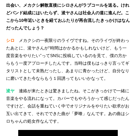
出会い、メカクシ解散直後にシロさんがラブコールを送る。けれ
どバンド結成にはいたらず、浚ヤさんは社会人の道に進んだ。こ
こから10年近いときを経ておふたりが再合流したきっかけはなん
だったんでしょう？
シロ
メカクシの一夜限りのライヴですね。そのライヴが終わっ
たあとに、浚ヤさんが“時間はかかるかもしれないけど、もう一
度音楽をやりたい”ってSNSに投稿しているのを見て、僕の方か
らもう一度アプローチしたんです。当時は僕もはっきり言ってギ
タリストとして未熟だったし、あまりに青かったけど、自分なり
に磨いてきた今ならもう１回誘ってもいいかなって。
浚ヤ
連絡が来たときは驚きましたね。そこがきっかけで一緒に
音楽をやる流れになって。カバーでもやろうかって感じだったん
ですけど、会話を重ねていく中でオリジナルをやりたい欲求がお
互い出てきて、それでできた曲が「夢喰」なんです。あの曲はシ
ロちゃんの処女作なんです。