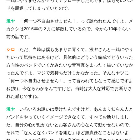
一緒にやりませんか？ってアプローチしたんです。僕もそのバン
ドを脱退してしまっていたので。
浚ヤ
「何一つ不自由させません！」って誘われたんですよ。メ
カクシは2016年の２月に解散しているので、今から10年ぐらい
前の話です。
シロ
ただ、当時は僕もあまりに青くて。浚ヤさんと一緒にやり
たいって気持ちはあるけど、具体的にどういう編成でどういった
方向性のバンドでいくかみたいな青写真をまったく描いていなか
ったんですよ。マジで気持ちだけしかなかった。そんなヤツに
「何一つ不自由させません！」って言われてもなって感じですよ
ね(笑)。今ならわかるんですけど。当時は大人な対応でお断りさ
れた感じですね。
浚ヤ
いろいろお誘いは受けたんですけど、あんまり知らん人と
バンドをやっていくイメージできなくて、すべてお断りしまし
た。自分の心が動かないとお客さんの心なんて動かせないので、
それで「なんとなくバンドを組む」ほど無責任なことはないよ