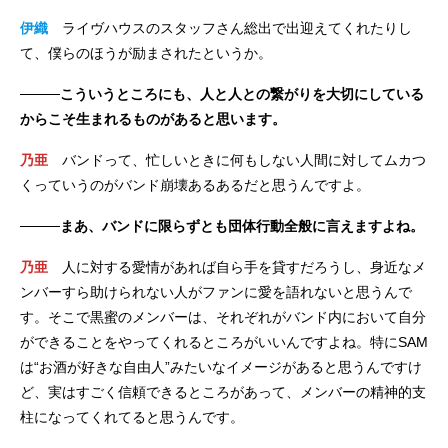
伊織
ライヴハウスのスタッフさん総出で出迎えてくれたりし
て、僕らのほうが励まされたというか。
────こういうところにも、人と人との繋がりを大切にしている
からこそ生まれるものがあると思います。
乃亜
バンドって、忙しいときに何もしない人間に対してムカつ
くっていうのがバンド崩壊あるあるだと思うんですよ。
────まあ、バンドに限らずとも団体行動全般に言えますよね。
乃亜
人に対する愛情があれば自ら手を貸すだろうし、身近なメ
ンバーすら助けられない人がファンに愛を語れないと思うんで
す。そこで黒蜜のメンバーは、それぞれがバンド内において自分
ができることをやってくれるところがいいんですよね。特にSAM
は“お酒が好きな自由人”みたいなイメージがあると思うんですけ
ど、実はすごく信頼できるところがあって、メンバーの精神的支
柱になってくれてると思うんです。