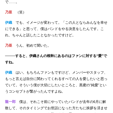
で……。
乃亜
（笑）
伊織
でも、イメージが変わって。「この人とならみんなを幸せ
にできる」と思って、僕はバンドをやる決意をしたんです。こ
れ、ちゃんと話したことなかったですけど。
乃亜
うん、初めて聞いた。
────すると、伊織さんの根幹にあるのはファンに対する“愛”で
すね。
伊織
はい。もちろんファンもですけど、メンバーやスタッフ、
もっと言えば自分に関わってくれるすべての人を愛したいと思っ
ていて。そういう僕が大切にしたいところと、黒蜜の“純愛”とい
うコンセプトが繋がったんですよね。
龍一郎
僕は、それこそ前にやっていたバンドが去年の6月に解
散して、そのタイミングでお世話になった方たちに挨拶を済ませ