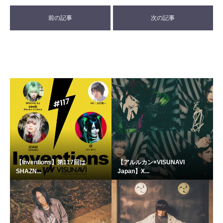
前の記事
次の記事
【Inventions】第117回は
【アルルカン×VISUNAVI
SHAZN...
Japan】X...