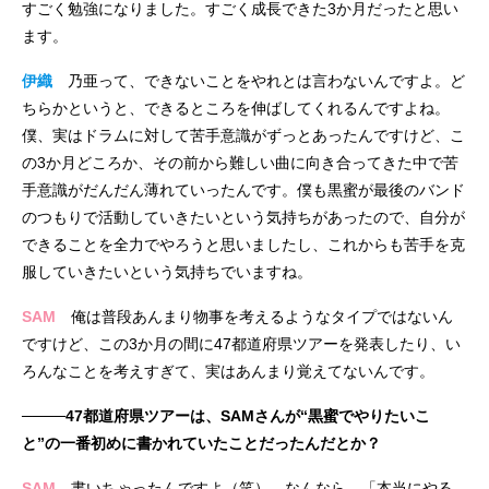
すごく勉強になりました。すごく成長できた3か月だったと思い
ます。
伊織
乃亜って、できないことをやれとは言わないんですよ。ど
ちらかというと、できるところを伸ばしてくれるんですよね。
僕、実はドラムに対して苦手意識がずっとあったんですけど、こ
の3か月どころか、その前から難しい曲に向き合ってきた中で苦
手意識がだんだん薄れていったんです。僕も黒蜜が最後のバンド
のつもりで活動していきたいという気持ちがあったので、自分が
できることを全力でやろうと思いましたし、これからも苦手を克
服していきたいという気持ちでいますね。
SAM
俺は普段あんまり物事を考えるようなタイプではないん
ですけど、この3か月の間に47都道府県ツアーを発表したり、い
ろんなことを考えすぎて、実はあんまり覚えてないんです。
────47都道府県ツアーは、SAMさんが“黒蜜でやりたいこ
と”の一番初めに書かれていたことだったんだとか？
SAM
書いちゃったんですよ（笑）。なんなら、「本当にやる