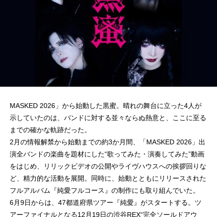
MASKED 2026」から始動した黒蜜。晴れの舞台に立った4人が
示していたのは、バンドに対する並々ならぬ熱意と、ここに至る
までの確かな軌跡だった。
2月の情報解禁から始動までの約3か月間、「MASKED 2026」出
演全バンドの楽曲を題材にした“歌ってみた・演奏してみた”動画
をはじめ、リリックビデオの公開やライヴハウスへの挨拶回りな
ど、精力的な活動を展開。同時に、始動とともにリリースされた
フルアルバム『純愛フルコース』の制作にも取り組んでいた。
6月9日からは、47都道府県ツアー『純愛』がスタートする。ツ
アーファイナルとなる12月19日の渋谷REX“完全ソールドアウ