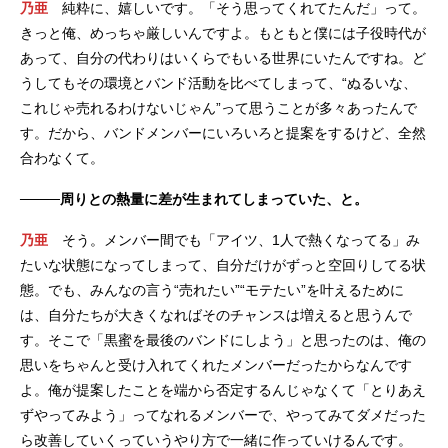
乃亜
純粋に、嬉しいです。「そう思ってくれてたんだ」って。
きっと俺、めっちゃ厳しいんですよ。もともと僕には子役時代が
あって、自分の代わりはいくらでもいる世界にいたんですね。ど
うしてもその環境とバンド活動を比べてしまって、“ぬるいな、
これじゃ売れるわけないじゃん”って思うことが多々あったんで
す。だから、バンドメンバーにいろいろと提案をするけど、全然
合わなくて。
────周りとの熱量に差が生まれてしまっていた、と。
乃亜
そう。メンバー間でも「アイツ、1人で熱くなってる」み
たいな状態になってしまって、自分だけがずっと空回りしてる状
態。でも、みんなの言う“売れたい”“モテたい”を叶えるために
は、自分たちが大きくなればそのチャンスは増えると思うんで
す。そこで「黒蜜を最後のバンドにしよう」と思ったのは、俺の
思いをちゃんと受け入れてくれたメンバーだったからなんです
よ。俺が提案したことを端から否定するんじゃなくて「とりあえ
ずやってみよう」ってなれるメンバーで、やってみてダメだった
ら改善していくっていうやり方で一緒に作っていけるんです。