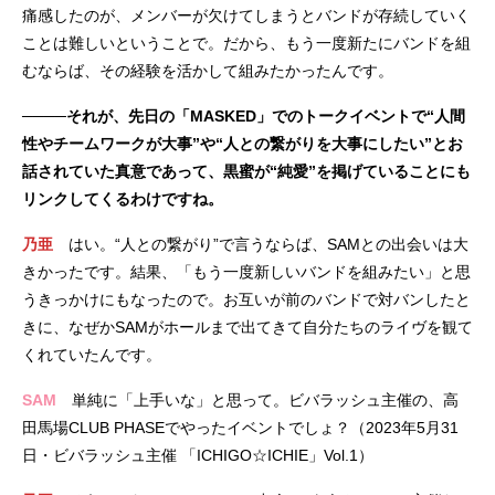
痛感したのが、メンバーが欠けてしまうとバンドが存続していく
ことは難しいということで。だから、もう一度新たにバンドを組
むならば、その経験を活かして組みたかったんです。
────それが、先日の「MASKED」でのトークイベントで“人間
性やチームワークが大事”や“人との繋がりを大事にしたい”とお
話されていた真意であって、黒蜜が“純愛”を掲げていることにも
リンクしてくるわけですね。
乃亜
はい。“人との繋がり”で言うならば、SAMとの出会いは大
きかったです。結果、「もう一度新しいバンドを組みたい」と思
うきっかけにもなったので。お互いが前のバンドで対バンしたと
きに、なぜかSAMがホールまで出てきて自分たちのライヴを観て
くれていたんです。
SAM
単純に「上手いな」と思って。ビバラッシュ主催の、高
田馬場CLUB PHASEでやったイベントでしょ？（2023年5月31
日・ビバラッシュ主催 「ICHIGO☆ICHIE」Vol.1）