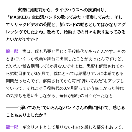
────実際に始動前から、ライヴハウスへの挨拶回り、
「MASKED」全出演バンドの歌ってみた・演奏してみた、そし
てリリックビデオの公開と、新バンドの動きとしてはかなりアグ
レッシヴでしたよね。改めて、始動までの日々を振り返ってみる
といかがですか？
龍一郎
実は、僕も乃亜と同じく子役時代があったんです。その
ときにいくつか映画や舞台に出演したことがあったんですけど、
だいたい稽古期間って3か月なんですよね。黒蜜も解禁されてか
ら始動日までが3か月で、僕にとっては結構リアルに体感できる
期間だったんです。解禁されてから毎日“弾いてみた”をアップし
ていって、それこそ子役時代の3か月間っていう厳しかった時代
の気持ちを思い出しながら、毎日が修行の日々だったなと。
────“弾いてみた”でいろんなバンドさんの曲に触れて、感じる
こともありましたか？
龍一郎
ギタリストとして足りないものを感じる部分もあって、