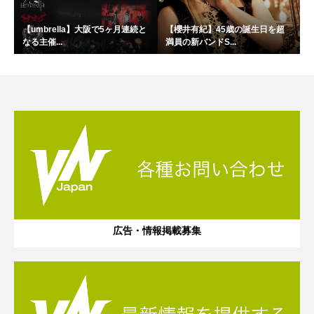
【umbrella】大阪で5ヶ月連続と
【櫻井有紀】45歳の誕生日を超
なる主催...
満員の新バンドS...
広告・情報掲載募集