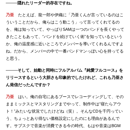
────隠れたリーダー的存在ですね。
乃亜
たとえば、龍一郎や伊織に「乃亜くんが言っているのはこ
ういうことだから、俺らはこう動こう」って言ってくれてるの
を、俺は知っていて。やっぱりSAMは一つのバンドを長くやって
きたこともあって、“バンドを続けていく術”を知っているという
か、俺の温度感に近いところでメンバーを導いてくれるんですよ
ね。だから、メンバーの中で一番バンドマンっぽい心を持ってる
と思う。
────そして、始動と同時にフルアルバム『純愛フルコース』を
リリースするという大胆さも印象的でしたけれど、これも乃亜さ
ん発信だったんですか？
乃亜
はい。俺の自宅にあるブースでレコーディングして、その
ままミックスとマスタリングまでやって、制作中は“寝たらアウ
ト！”みたいな状況でしたけどね（笑）。そんなCDを千円ってい
う、ちょっとあり得ない価格設定にしたのにも理由があるんで
す。サブスクで音楽が消費できる今の時代、もはや音楽はBGM