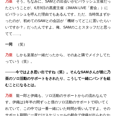
乃亜
そう。ちなみに、SAMとの出会いがビバラッシュ主催だっ
たということが、6月9日の黒蜜主催（3MAN LIVE「蜜会」）に
ビバラッシュを呼んだ理由でもあるんです。ただ、当時気まずか
ったのが、初めてのSAMとの会話が「機材ってどこに置いたらい
いですか？」だったんですよ。俺、SAMのことスタッフだと思っ
てて……。
一同
（笑）
乃亜
しかも楽屋が一緒だったから、そのあと隣でメイクしてた
っていう（笑）。
────今ではよき思い出ですね（笑）。そんなSAMさんが後に乃
亜のソロ活動のサポートをされたり、こうして一緒にバンドを組
むことになるとは。
乃亜
龍一郎と伊織も、ソロ活動のサポートからの流れなんで
す。伊織は1年半の間ずっと僕のソロ活動のサポートで叩いてく
れていて、この中では一番一緒にいた時間が長いんですよ。その
サポート期間に一度だけスケジュールの都合で伊織が出られなか