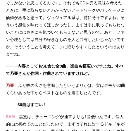
でしかないと思ってるんです。それでもCDを売る意味を考えた
ときに、手に取らないとわからないアートワークやパッケージに
価値があると思って。ヴィジュアル系は、特にそうですよね。そ
ういう感覚を味わってほしかったし、まずは手に取ってもらわな
いことには良さにも気づいてもらえないと思うので。あと、ファ
ン心理としては自分の好きなものを人と共有したいじゃないです
か。そういうことも考えて、手に取りやすくしたというのはあり
ますね。
────内容としてもSE含む全9曲、楽曲も幅広いですよね。すべ
て乃亜さんが作詞・作曲されていますけれど。
乃亜
ふり幅の広さを意識したというよりかは、実はデモが60曲
くらいあった中からベストなものを選曲したんです。
────60曲はすごい！
SAM
黒蜜は、チューニングが通常よりも1音低いんです。個人
的には初めてのことだったので、まずはそれに対するドキドキが