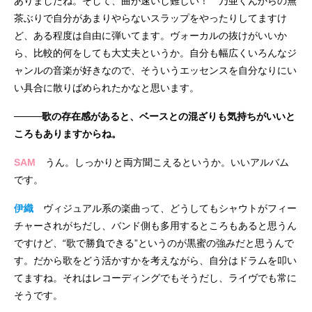
ありましたね。そして、曲が速いし難しい！ 乃亜くんからの無
茶ぶりで自分があまりやらないスラップをやったりしてますけ
ど、ある程度は自由に弾いてます。ヴォーカルの抜けがいいか
ら、比較的何をしても大丈夫というか。自分も幅広くいろんなジ
ャンルの音楽が好きなので、そういうエッセンスを自分なりにい
い具合に散りばめられたかなと思います。
────歌の存在感があると、ベースとの混ざりも気持ちがいいと
ころもありますからね。
SAM
うん。しっかりと両方聞こえるというか。いいアルバム
です。
伊織
ヴィジュアル系の楽曲って、どうしてもシャウトがフィー
チャーされがちだし、バンド側も多用するところもあると思うん
ですけど、“歌で勝負できる”というのが黒蜜の強みだと思うんで
す。だから歌をどう活かすかを考えながら、自分はドラムを叩い
てますね。それはレコーディングでもそうだし、ライヴでも常に
そうです。