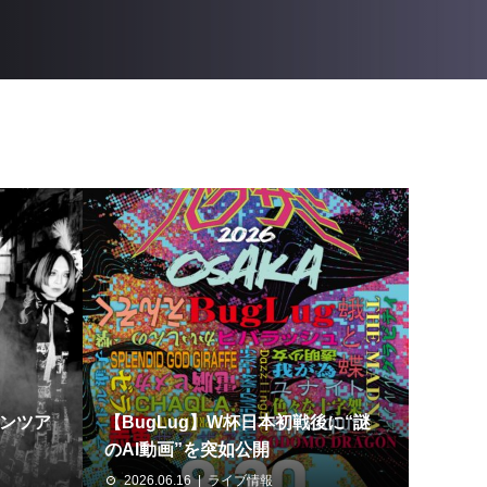
マンツア
【BugLug】W杯日本初戦後に“謎
のAI動画”を突如公開
2026.06.16
ライブ情報