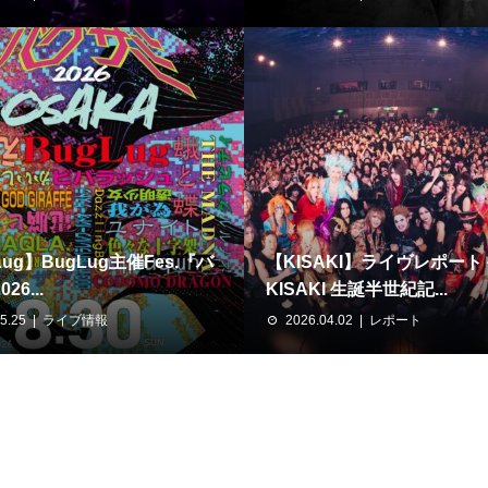
Lug】BugLug主催Fes.『バ
【KISAKI】ライヴレポート
26...
KISAKI 生誕半世紀記...
5.25
ライブ情報
2026.04.02
レポート