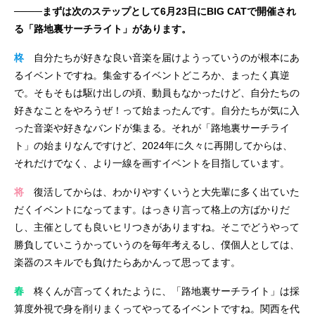
────まずは次のステップとして6月23日にBIG CATで開催され
る「路地裏サーチライト」があります。
柊
自分たちが好きな良い音楽を届けようっていうのが根本にあ
るイベントですね。集金するイベントどころか、まったく真逆
で。そもそもは駆け出しの頃、動員もなかったけど、自分たちの
好きなことをやろうぜ！って始まったんです。自分たちが気に入
った音楽や好きなバンドが集まる。それが「路地裏サーチライ
ト」の始まりなんですけど、2024年に久々に再開してからは、
それだけでなく、より一線を画すイベントを目指しています。
将
復活してからは、わかりやすくいうと大先輩に多く出ていた
だくイベントになってます。はっきり言って格上の方ばかりだ
し、主催としても良いヒリつきがありますね。そこでどうやって
勝負していこうかっていうのを毎年考えるし、僕個人としては、
楽器のスキルでも負けたらあかんって思ってます。
春
柊くんが言ってくれたように、「路地裏サーチライト」は採
算度外視で身を削りまくってやってるイベントですね。関西を代