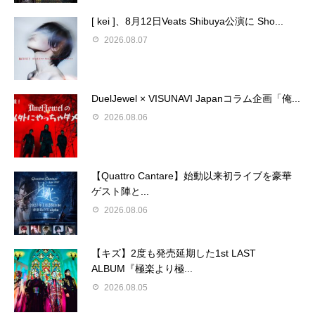
[ kei ]、8月12日Veats Shibuya公演に Sho...
2026.08.07
DuelJewel × VISUNAVI Japanコラム企画「俺...
2026.08.06
【Quattro Cantare】始動以来初ライブを豪華
ゲスト陣と...
2026.08.06
【キズ】2度も発売延期した1st LAST
ALBUM『極楽より極...
2026.08.05