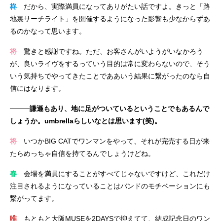
柊
だから、実際満員になってありがたい話ですよ。きっと「路
地裏サーチライト」を開催するようになった影響も少なからずあ
るのかなって思います。
将
驚きと感謝ですね。ただ、お客さんがいようがいなかろう
が、良いライヴをするっていう目的は常に変わらないので、そう
いう気持ちでやってきたことでああいう結果に繋がったのなら自
信にはなります。
────謙遜もあり、地に足がついているということでもあるんで
しょうか。umbrellaらしいなとは思います(笑)。
将
いつかBIG CATでワンマンをやって、それが完売する日が来
たらめっちゃ自信を持てるんでしょうけどね。
春
会場を満員にすることがすべてじゃないですけど、これだけ
注目されるようになっていることはバンドのモチベーションにも
繋がってます。
唯
もともと大阪MUSEを2DAYSで抑えてて、結成記念日のワン