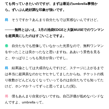
ても伺っていきたいのですが、まずは最近のumbrella事情か
ら。ずいぶん絶好調な印象が強いです。
柊
そうですか？あんまり自分たちでは実感ないんですけど。
────無料とはいえ、3月の池袋EDGEと大阪MUSEでのワンマン
を超満員にしたのはすごいことですよ。
春
自分たちでも想像していなかった光景なので、無料ワンマン
をやったことは良かったなと思いますね。ああいう景色を見る
と、やっぱりこっちも気分が良いですし。
柊
結果論としては大成功なんですけど、ステージに上がるまで
は本当に超満員なのかヒヤヒヤしてましたからね。チケットの残
り枚数がどんどんなくなっていってるのは自分たちでも知ってた
けど、ホンマか？ってずっと思ってました(笑)。
将
僕もあんまり自覚がないですね。自己評価が低めなバンドな
んですよ、umbrellaって。