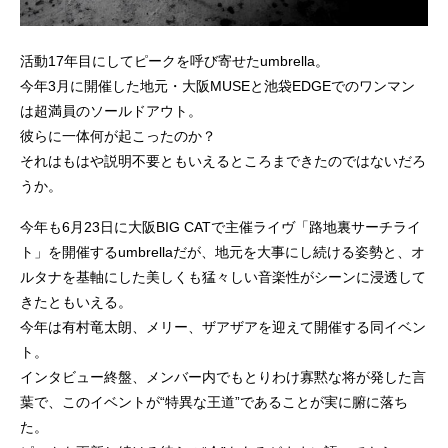
活動17年目にしてピークを呼び寄せたumbrella。
今年3月に開催した地元・大阪MUSEと池袋EDGEでのワンマン
は超満員のソールドアウト。
彼らに一体何が起こったのか？
それはもはや説明不要ともいえるところまできたのではないだろ
うか。
今年も6月23日に大阪BIG CATで主催ライヴ「路地裏サーチライ
ト」を開催するumbrellaだが、地元を大事にし続ける姿勢と、オ
ルタナを基軸にした美しくも猛々しい音楽性がシーンに浸透して
きたともいえる。
今年は有村竜太朗、メリー、ザアザアを迎えて開催する同イベン
ト。
インタビュー終盤、メンバー内でもとりわけ寡黙な将が発した言
葉で、このイベントが“特異な王道”であることが実に腑に落ち
た。