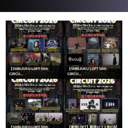
【SHINJUKU LOFT 50th
【SHINJUKU LOFT 50th
CIRCU...
CIRCU...
【SHINJUKU LOFT 50th
【新宿LOFT】新宿ロフト初の試