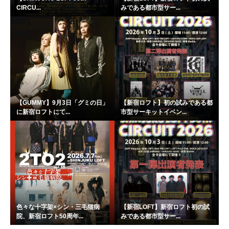
CIRCU...
みである都市型サー...
【GUMMY】9月3日「グミの日」
【新宿ロフト】初の試みである都
に新宿ロフトにて...
市型サーキットイベン...
色々な十字架×シン・三毛猫病
【新宿LOFT】新宿ロフト初の試
院、新宿ロフト50周年...
みである都市型サー...