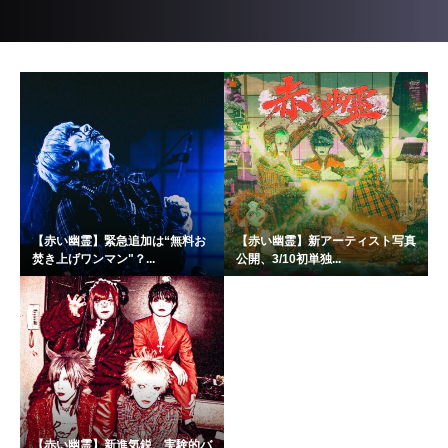
【赤い幽霊】緊急追加は“無料お
【赤い幽霊】新アーティスト写真
焚き上げワンマン"？...
公開、3/10初単独...
【赤い幽霊】新進気鋭、実験的バ