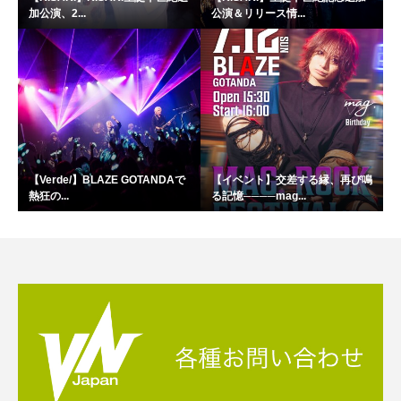
加公演、2...
公演＆リリース情...
【Verde/】BLAZE GOTANDAで
【イベント】交差する縁、再び鳴
熱狂の...
る記憶────mag...