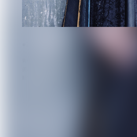
●Zeke Deux・Haruka(G)
青い薔薇の花言葉「奇跡」をコンセプトにしている
美の追求をすることが好きで、自分なりに美くしさ
動物は猫が好きで、癒しを求めて猫カフェに行った