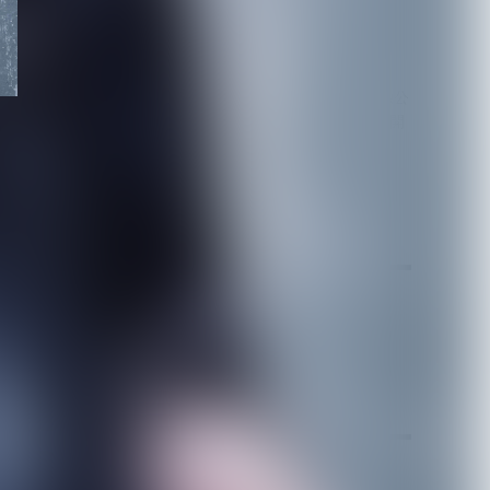
2026.08.03
【MAMA.】命依生誕単独公
演を埼玉会館小ホールで開
催決定、1st...
2026.08.03
月を選択