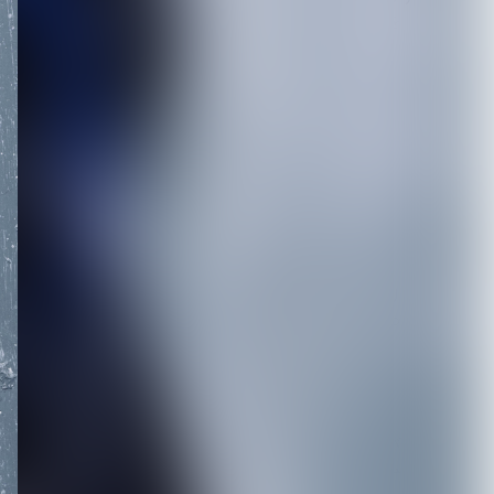
リース第一弾となる2曲を
配信開始。1...
2026.08.05
【Inventions】VISUNAVI
Japanポッドキャスト...
2026.08.05
【仙台貨物】約2年半ぶり
のシングル「いっち! いっ
ち!!」リリース...
2026.08.04
【BugLug】主催Fes.『バ
グサミ 2026東京』タイム
テーブ...