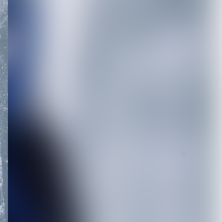
【キズ】2度も発売延期し
た1st LAST ALBUM『極楽
より極...
2026.08.05
【生熊耕治】「リリー」リ
リース記念ライブ開催決
定 東京ワンマン＆大...
2026.08.05
【LM.C】ライヴレポート◆
日本語/フランス語版 同時
掲載◆7月1...
2026.08.05
【ORCALADE】デジタルリ