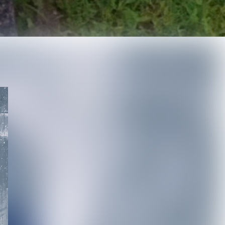
最新記事
DuelJewel × VISUNAVI
Japanコラム企画「俺...
2026.08.06
【Quattro Cantare】始動以
来初ライブを豪華ゲスト陣
と...
2026.08.06