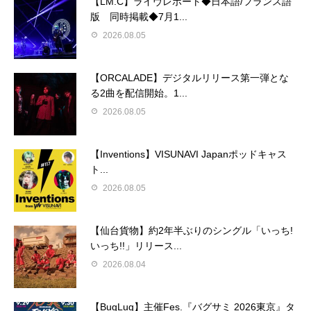
【LM.C】ライヴレポート◆日本語/フランス語
版 同時掲載◆7月1...
2026.08.05
【ORCALADE】デジタルリリース第一弾とな
る2曲を配信開始。1...
2026.08.05
【Inventions】VISUNAVI Japanポッドキャス
ト...
2026.08.05
【仙台貨物】約2年半ぶりのシングル「いっち!
いっち!!」リリース...
2026.08.04
【BugLug】主催Fes.『バグサミ 2026東京』タ