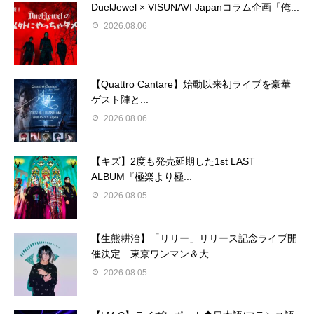
DuelJewel × VISUNAVI Japanコラム企画「俺...
2026.08.06
【Quattro Cantare】始動以来初ライブを豪華
ゲスト陣と...
2026.08.06
【キズ】2度も発売延期した1st LAST
ALBUM『極楽より極...
2026.08.05
【生熊耕治】「リリー」リリース記念ライブ開
催決定 東京ワンマン＆大...
2026.08.05