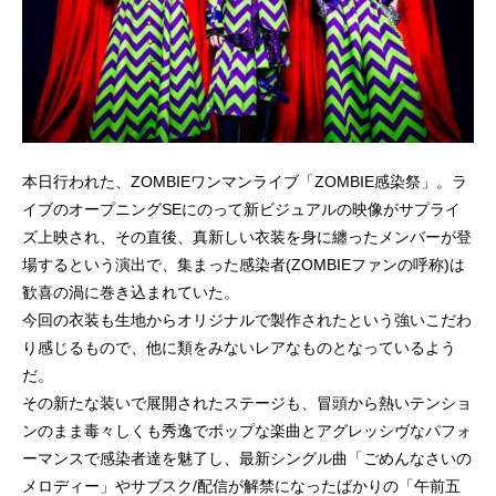
本日行われた、ZOMBIEワンマンライブ「ZOMBIE感染祭」。ラ
イブのオープニングSEにのって新ビジュアルの映像がサプライ
ズ上映され、その直後、真新しい衣装を身に纏ったメンバーが登
場するという演出で、集まった感染者(ZOMBIEファンの呼称)は
歓喜の渦に巻き込まれていた。
今回の衣装も生地からオリジナルで製作されたという強いこだわ
り感じるもので、他に類をみないレアなものとなっているよう
だ。
その新たな装いで展開されたステージも、冒頭から熱いテンショ
ンのまま毒々しくも秀逸でポップな楽曲とアグレッシヴなパフォ
ーマンスで感染者達を魅了し、最新シングル曲「ごめんなさいの
メロディー」やサブスク/配信が解禁になったばかりの「午前五