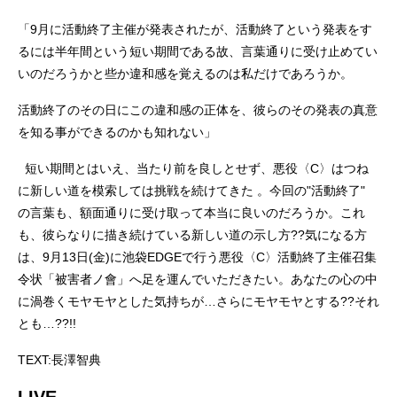
「9月に活動終了主催が発表されたが、活動終了という発表をす
るには半年間という短い期間である故、言葉通りに受け止めてい
いのだろうかと些か違和感を覚えるのは私だけであろうか。
活動終了のその日にこの違和感の正体を、彼らのその発表の真意
を知る事ができるのかも知れない」
短い期間とはいえ、当たり前を良しとせず、悪役〈C〉はつね
に新しい道を模索しては挑戦を続けてきた 。今回の"活動終了"
の言葉も、額面通りに受け取って本当に良いのだろうか。これ
も、彼らなりに描き続けている新しい道の示し方??気になる方
は、9月13日(金)に池袋EDGEで行う悪役〈C〉活動終了主催召集
令状「被害者ノ會」へ足を運んでいただきたい。あなたの心の中
に渦巻くモヤモヤとした気持ちが…さらにモヤモヤとする??それ
とも…??!!
TEXT:長澤智典
LIVE