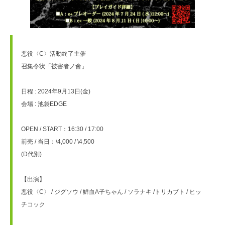
悪役〈C〉活動終了主催
召集令状「被害者ノ會」
日程 : 2024年9月13日(金) 
会場 : 池袋EDGE
OPEN / START：16:30 / 17:00
前売 / 当日：\4,000 / \4,500
(D代別)
【出演】
悪役〈C〉 / ジグソウ / 鮮血A子ちゃん / ソラナキ /トリカブト / ヒッ
チコック