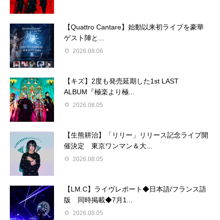
【Quattro Cantare】始動以来初ライブを豪華
ゲスト陣と...
2026.08.06
【キズ】2度も発売延期した1st LAST
ALBUM『極楽より極...
2026.08.05
【生熊耕治】「リリー」リリース記念ライブ開
催決定 東京ワンマン＆大...
2026.08.05
【LM.C】ライヴレポート◆日本語/フランス語
版 同時掲載◆7月1...
2026.08.05