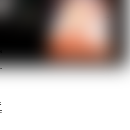
放
ト
起
～
た
た