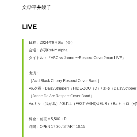
文◎平井綾子
LIVE
日程：2024年9月6日（金）　
会場：赤羽ReNY alpha
タイトル：『ABC vs Janne 〜Respect Cover2man LIVE』
出演：
［Acid Black Cherry Respect Cover Band］
Vo.夕霧（DaizyStripper）/ HIDE-ZOU（D）/ まゆ（DaizyS
［Janne Da Arc Respect Cover Band］
Vo.ミケ（我が為）/ Gt.I'LL（FEST VAINQUEUR）/ Ba.ヒィロ（ν[N
料金：前売￥5,500＋D
時間：OPEN 17:30 / START 18:15