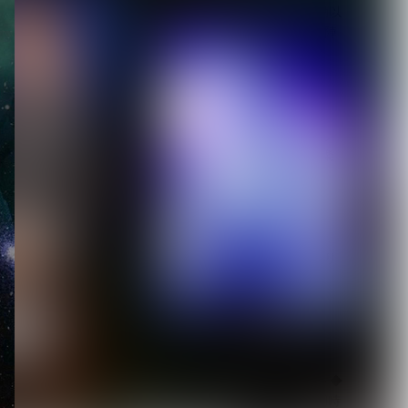
【Quattro Cantare】始動以
来初ライブを豪華ゲスト陣
と...
2026.08.06
【キズ】2度も発売延期し
た1st LAST ALBUM『極楽
より極...
2026.08.05
【生熊耕治】「リリー」リ
リース記念ライブ開催決
定 東京ワンマン＆大...
2026.08.05
【LM.C】ライヴレポート◆
日本語/フランス語版 同時