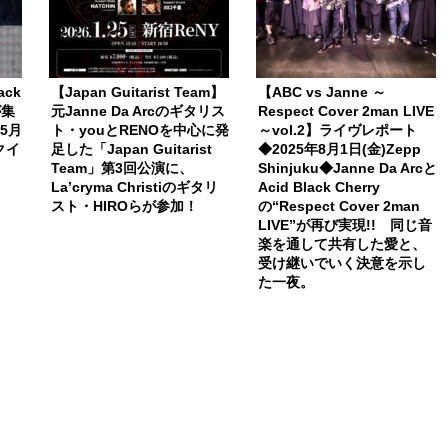
ack
【Japan Guitarist Team】
【ABC vs Janne ～
が集
元Janne Da Arcのギタリス
Respect Cover 2man LIVE
5月
ト・youとRENOを中心に発
～vol.2】ライヴレポート
クイ
足した「Japan Guitarist
◆2025年8月1日(金)Zepp
Team」第3回公演に、
Shinjuku◆Janne Da Arcと
La’cryma Christiのギタリ
Acid Black Cherry
スト・HIROらが参加！
の“Respect Cover 2man
LIVE”が再び実現!! 同じ音
楽を通して共有した愛と、
受け継いでいく決意を示し
た一夜。