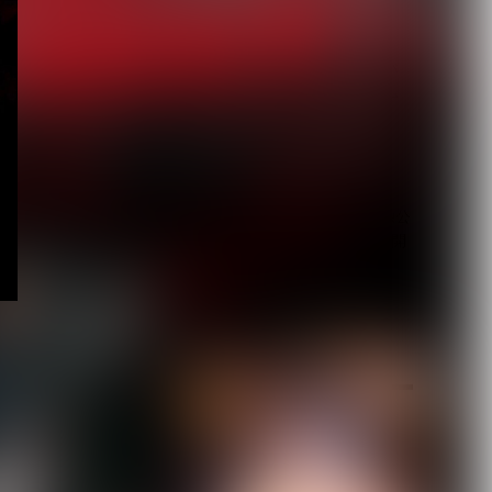
【BugLug】主催Fes.『バ
グサミ 2026東京』タイム
テーブ...
2026.08.03
【MAMA.】命依生誕単独公
演を埼玉会館小ホールで開
催決定、1st...
2026.08.03
た
月を選択