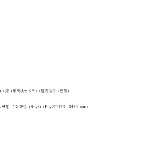
tripper）/ 燿（摩天楼オペラ）/ 遠海准司（己龍）
EU]） / Dr.智也（Royz）/ Key.SYUTO（3470.mon）