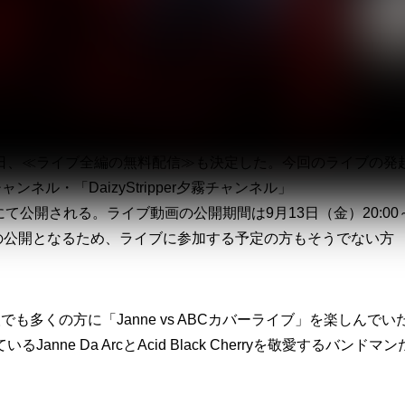
は予想をはるかに上回る申し込みがあったことから、会場を渋谷
ティをあげてもなおチケットが完売したことを受け、関係者席を全開
8月3日（土）の10:00より先着順となるため、まだチケッ
日、≪ライブ全編の無料配信≫も決定した。今回のライブの発
eチャンネル・「DaizyStripper夕霧チャンネル」
pperYugiri）にて公開される。ライブ動画の公開期間は9月13日（金）20:00
日間の公開となるため、ライブに参加する予定の方もそうでない方
多くの方に「Janne vs ABCカバーライブ」を楽しんでい
e Da ArcとAcid Black Cherryを敬愛するバンドマン