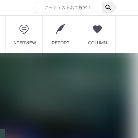
INTERVIEW
REPORT
COLUMN
最新記事
DuelJewel × VISUNAVI
Japanコラム企画「俺...
2026.08.06