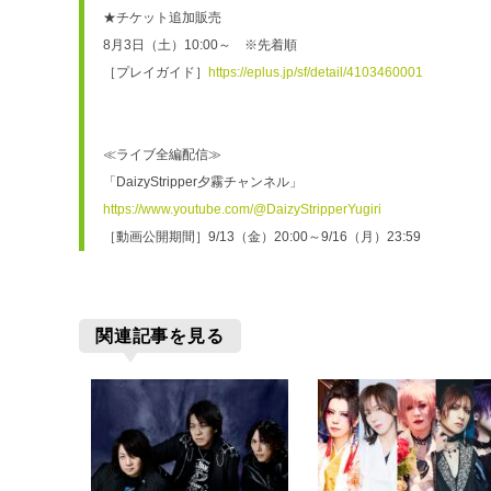
★チケット追加販売
8月3日（土）10:00～　※先着順
［プレイガイド］
https://eplus.jp/sf/detail/4103460001
≪ライブ全編配信≫
「DaizyStripper夕霧チャンネル」
https://www.youtube.com/@DaizyStripperYugiri
［動画公開期間］9/13（金）20:00～9/16（月）23:59
関連記事を見る