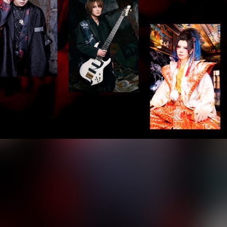
バーライブ」。
anne Da ArcとAcid Black Cherryを敬愛するバンドマン
よるツーマンライブイベントだ。