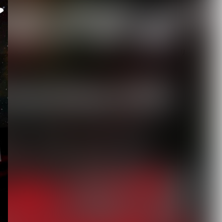
掲載◆7月1...
2026.08.05
【ORCALADE】デジタルリ
リース第一弾となる2曲を
配信開始。1...
2026.08.05
【Inventions】VISUNAVI
Japanポッドキャスト...
2026.08.05
【仙台貨物】約2年半ぶり
のシングル「いっち! いっ
ち!!」リリース...
2026.08.04