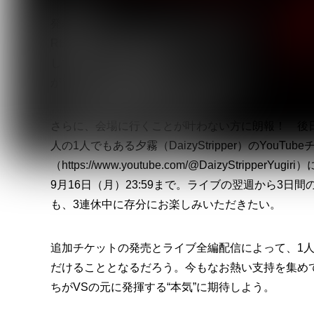
発表時も大いにSNSを賑わせ、チケット発売時に
REXから赤羽ReNY alphaへ変更。キャパシ
して追加チケットを発売することが決定した。発売日は
が手に入っていない方はこの機会をお見逃しなく！
さらに、会場に行くことが叶わない方に朗報！ 後
人の1人でもある夕霧（DaizyStripper）のYouTub
（https://www.youtube.com/@DaizyStri
9月16日（月）23:59まで。ライブの翌週から3
も、3連休中に存分にお楽しみいただきたい。
追加チケットの発売とライブ全編配信によって、1人でも
だけることとなるだろう。今もなお熱い支持を集めているJann
ちがVSの元に発揮する“本気”に期待しよう。