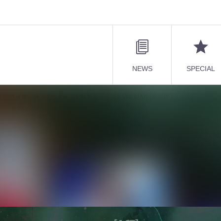
NEWS
SPECIAL
」大反響！関係者席開放の追加チケット発売＆ライブ全編無料配信も決定！
バーライブ」大反響！関係者席開放の追加チケッ
定！