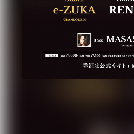
元Janne Da Arcのメンバー・you(Gt)と、ギタリスト
回イベント「Japan Guitarist Team～ignition
「Japan Guitarist Team」とは、日本人
し合い、時には火花を散らし合いながら、多くの人