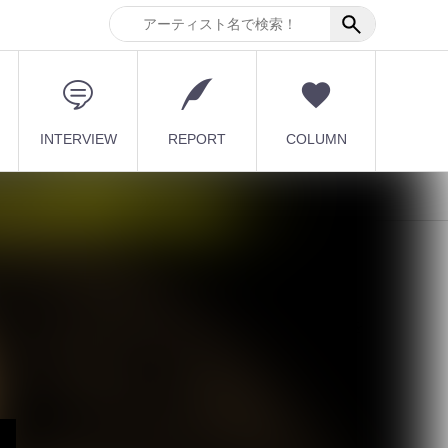
INTERVIEW
REPORT
COLUMN
最新記事
【毒針】新メンバー2人を
迎え5人体制で新章始動
1st EP「堕影...
2026.08.08