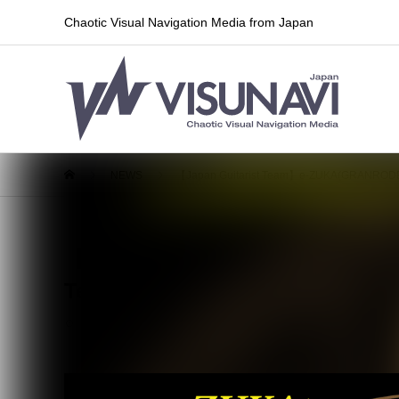
Chaotic Visual Navigation Media from Japan
NEWS
【Japan Guitarist Team】e-ZUKA(GR
【Japan Guitarist Team】e-ZUK
Team」第2回公演のゲストギタ
2025.01.31
ライブ情報