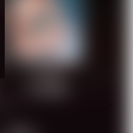
【Quattro Cantare】始動以
来初ライブを豪華ゲスト陣
と...
2026.08.06
【キズ】2度も発売延期し
た1st LAST ALBUM『極楽
より極...
2026.08.05
2
共鳴
月を選択
を