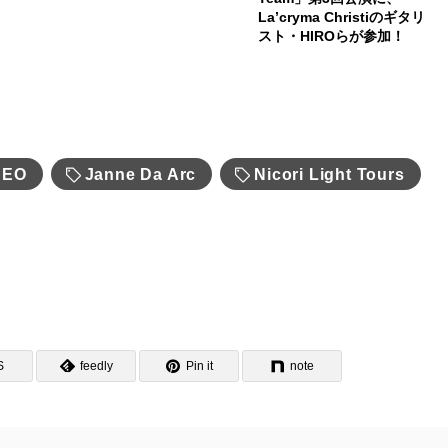
La’cryma Christiのギタリ
スト・HIROらが参加！
DEO
Janne Da Arc
Nicori Light Tours
S
feedly
Pin it
note