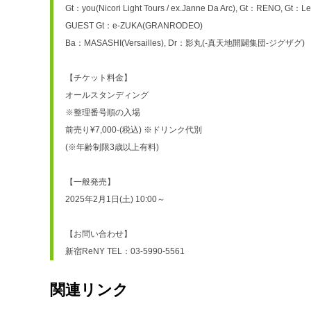
Gt：you(Nicori Light Tours / ex.Janne Da Arc), Gt：RENO, Gt：Le
GUEST Gt：e-ZUKA(GRANRODEO)
Ba：MASASHI(Versailles), Dr：影丸(-真天地開闢集団-ジグザグ)
【チケット料金】
オールスタンディング
※整理番号順の入場
前売り¥7,000-(税込) ※ドリンク代別
(※年齢制限3歳以上有料)
【一般発売】
2025年2月1日(土) 10:00～
【お問い合わせ】
新宿ReNY TEL：03-5990-5561
関連リンク