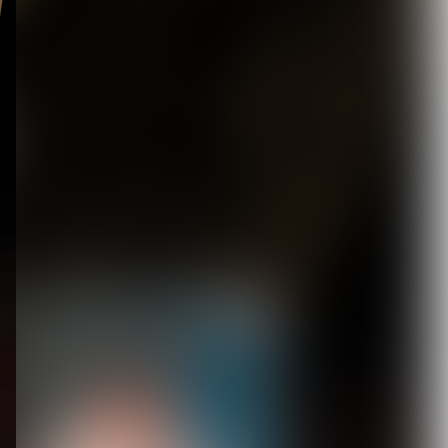
2026.08.07
新宿LOFT初の試みである
都市型サーキットイベント
『SHINJUK...
2026.08.07
[ kei ]、8月12日Veats
Shibuya公演に Sho...
2026.08.07
DuelJewel × VISUNAVI
Japanコラム企画「俺...
2026.08.06