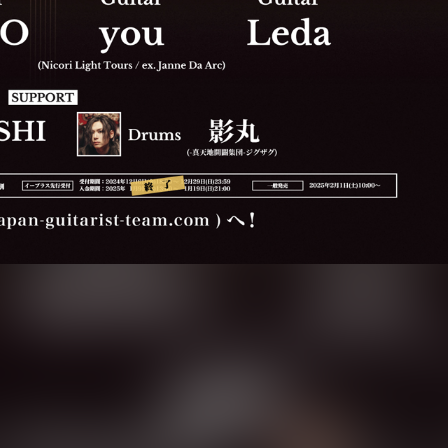
RENOを中心に発足した「Japan Guitarist Team」が主宰する第
～」に、e-ZUKA(GRANRODEO)の出演が決定した。
ギタリストが、ジャンル・世代の枠を超えて集まり、互いに刺激し合い、
にギターという楽器の素晴らしさや楽しさ、ギタリストの魅力