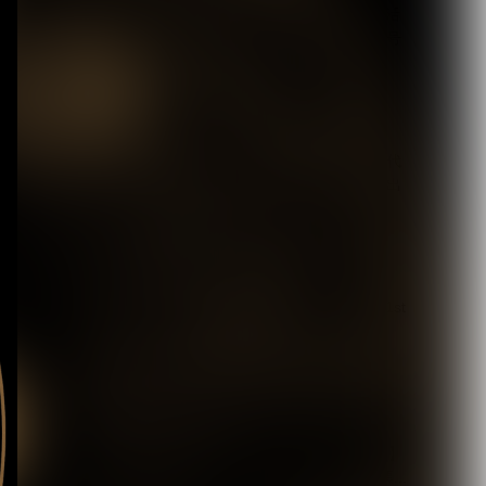
【唯（umbrella）】ソロ活
動の一環として掲げる屋号
「路地裏堂...
2026.08.08
【DEZERT】サブスク時代
に敢えて会場限定音源を出
す意図とは？メ...
2026.08.08
【DLESS】10月1日(木) 1st
EP「NUMB」Relea...
2026.08.07
【ROCK AND READ 126】
cover：シド◆ファン投票...