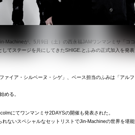
-Machineが、5月9日（土）の西永福JAMワンマンミサ「コ
してステージを共にしてきたSHIGE.とふみの正式加入を発表
ェルファイア・シルベーヌ・シゲ」、ベース担当のふみは「アルフ
を始める。
lcolmにてワンマンミサ2DAYSの開催も発表された。
ないスペシャルなセットリストでJin-Machineの世界を堪