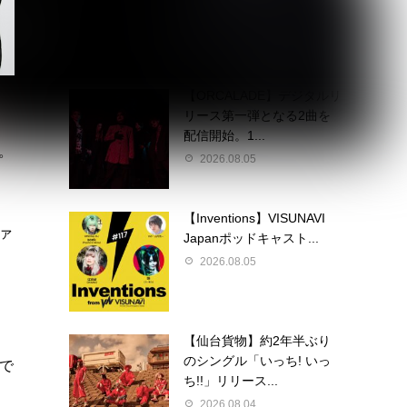
掲載◆7月1...
2026.08.05
【ORCALADE】デジタルリ
リース第一弾となる2曲を
コ
配信開始。1...
。
2026.08.05
【Inventions】VISUNAVI
ァ
Japanポッドキャスト...
2026.08.05
【仙台貨物】約2年半ぶり
のシングル「いっち! いっ
能で
ち!!」リリース...
2026.08.04