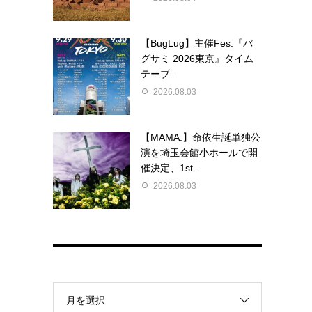
【BugLug】主催Fes.『バ
グサミ 2026東京』タイム
テーブ...
2026.08.03
【MAMA.】命依生誕単独公
演を埼玉会館小ホールで開
催決定、1st...
2026.08.03
月を選択