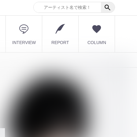
INTERVIEW
REPORT
COLUMN
最新記事
DuelJewel × VISUNAVI
Japanコラム企画「俺...
2026.08.06