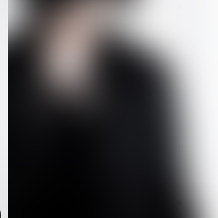
【Quattro Cantare】始動以
来初ライブを豪華ゲスト陣
と...
2026.08.06
【キズ】2度も発売延期し
た1st LAST ALBUM『極楽
より極...
2026.08.05
【生熊耕治】「リリー」リ
リース記念ライブ開催決
定 東京ワンマン＆大...
2026.08.05
【LM.C】ライヴレポート◆
日本語/フランス語版 同時