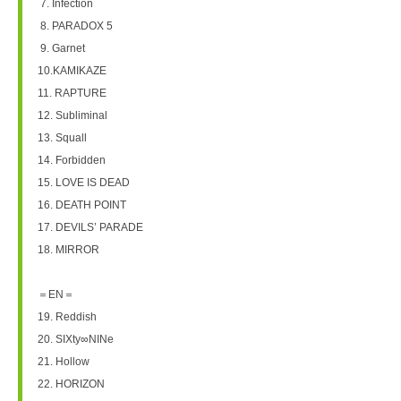
 7. Infection
 8. PARADOX 5
 9. Garnet
10.KAMIKAZE
11. RAPTURE
12. Subliminal
13. Squall
14. Forbidden
15. LOVE IS DEAD
16. DEATH POINT
17. DEVILS’ PARADE
18. MIRROR
＝EN＝
19. Reddish
20. SIXty∞NINe
21. Hollow
22. HORIZON