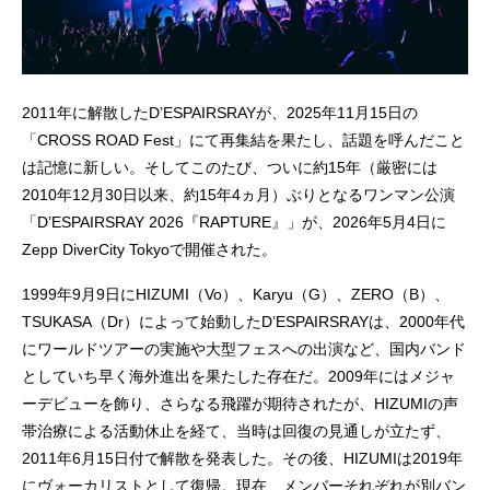
2011年に解散したD’ESPAIRSRAYが、2025年11月15日の
「CROSS ROAD Fest」にて再集結を果たし、話題を呼んだこと
は記憶に新しい。そしてこのたび、ついに約15年（厳密には
2010年12月30日以来、約15年4ヵ月）ぶりとなるワンマン公演
「D’ESPAIRSRAY 2026『RAPTURE』」が、2026年5月4日に
Zepp DiverCity Tokyoで開催された。
1999年9月9日にHIZUMI（Vo）、Karyu（G）、ZERO（B）、
TSUKASA（Dr）によって始動したD’ESPAIRSRAYは、2000年代
にワールドツアーの実施や大型フェスへの出演など、国内バンド
としていち早く海外進出を果たした存在だ。2009年にはメジャ
ーデビューを飾り、さらなる飛躍が期待されたが、HIZUMIの声
帯治療による活動休止を経て、当時は回復の見通しが立たず、
2011年6月15日付で解散を発表した。その後、HIZUMIは2019年
にヴォーカリストとして復帰。現在、メンバーそれぞれが別バン