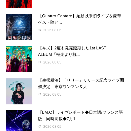
【Quattro Cantare】始動以来初ライブを豪華
ゲスト陣と...
2026.08.06
【キズ】2度も発売延期した1st LAST
ALBUM『極楽より極...
2026.08.05
【生熊耕治】「リリー」リリース記念ライブ開
催決定 東京ワンマン＆大...
2026.08.05
【LM.C】ライヴレポート◆日本語/フランス語
版 同時掲載◆7月1...
2026.08.05