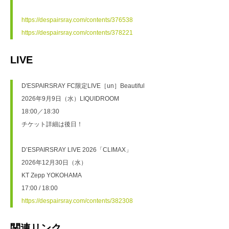
https://despairsray.com/contents/376538
https://despairsray.com/contents/378221
LIVE
D'ESPAIRSRAY FC限定LIVE［un］Beautiful 
2026年9月9日（水）LIQUIDROOM
18:00／18:30
チケット詳細は後日！
D’ESPAIRSRAY LIVE 2026「CLIMAX」
2026年12月30日（水）
KT Zepp YOKOHAMA
17:00 / 18:00
https://despairsray.com/contents/382308
関連リンク