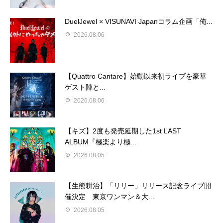
DuelJewel × VISUNAVI Japanコラム企画「俺...
2026.08.06
【Quattro Cantare】始動以来初ライブを豪華
ゲスト陣と...
2026.08.06
【キズ】2度も発売延期した1st LAST
ALBUM『極楽より極...
2026.08.05
【生熊耕治】「リリー」リリース記念ライブ開
催決定 東京ワンマン＆大...
2026.08.05