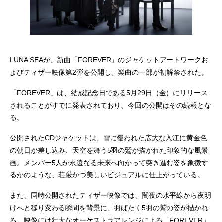
LUNA SEAが、新曲「FOREVER」のジャケットアートワークお
よびティザー映像第2弾を公開し、楽曲の一部が初解禁された。
「FOREVER」は、結成記念日である5月29日（金）にリリース
されることがすでに発表されており、今回の公開はその続報とな
る。
公開されたCDジャケットは、雪に覆われた広大な入江に黄金色
の朝日が差し込み、天空を舞う5羽の鷲が描かれた印象的な風景
画。メンバー5人が永遠なる未来へ向かって突き進む姿を象徴す
るかのような、荘厳かつ美しいビジュアルに仕上がっている。
また、同時公開されたティザー映像では、闇夜の水平線から夜明
けへと移り変わる瞬間を背景に、羽ばたく5羽の鷲の姿が描かれ
る。映像には壮大なオーケストラアレンジによる「FOREVER」