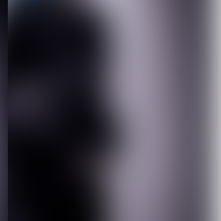
【DLESS】10月1日(木) 1st
EP「NUMB」Relea...
2026.08.07
【ROCK AND READ 126】
cover：シド◆ファン投票...
2026.08.07
新宿LOFT初の試みである
都市型サーキットイベント
『SHINJUK...
2026.08.07
[ kei ]、8月12日Veats
Shibuya公演に Sho...