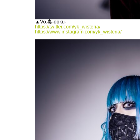
▲Vo.毒-doku-
https://twitter.com/yk_wisteria/
https://www.instagram.com/yk_wisteria/