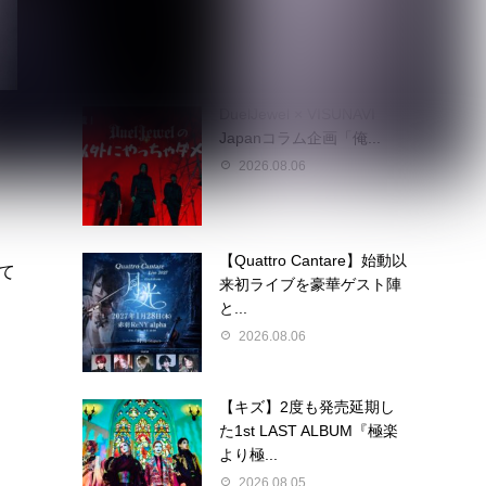
2026.08.07
DuelJewel × VISUNAVI
Japanコラム企画「俺...
2026.08.06
【Quattro Cantare】始動以
して
来初ライブを豪華ゲスト陣
と...
2026.08.06
【キズ】2度も発売延期し
た1st LAST ALBUM『極楽
より極...
2026.08.05