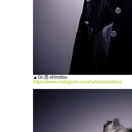
▲Gt.偲-shinobu-
https://www.instagram.com/sxhxixnxoxbxu/