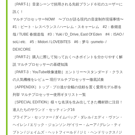
［PART-1］音楽シーンで頻用される先鋭ブランド６社のユーザーに
訊く！
マルチプロセッサーNOW!　〜プロが語る現代の音楽制作現場事情〜
#1：ピート・レスペランス / ハーレム・スキャーレム　#2：春畑道
哉 / TUBE 春畑道哉　#3：Yuki / D_Drive, East Of Eden　#4：ISAO / 
soLi etc.　#5：Midori / LOVEBITES　#6：梦斗 -yumeto- / 
DEXCORE
［PART-2］購入に際して知っておくべきポイントを分かりやすく解
説 マルチプロセッサーの基礎知識
［PART-3：YouTube映像連動］エントリー〜スタンダード・クラス
の人気機種をレビュー 現行マルチプロセッサー徹底試奏
［APPENDIX］トップ・プロ達が全幅の信頼を置く愛用モデル群を
列挙 マルチプロセッサー使用ギタリスト一覧
［SPECIAL EDITION］様々な名演を生み出してきた機材群に注目！
達人たちのサウンド・セッティング16
ブライアン・セッツァー / ダイムバッグ・ダレル / エディ・ヴァン・
ヘイレン / エリック・ジョンソン /ゲイリー・ムーア / グレン・ティ
プトン / ジェイムズ・ヘットフィールド / ジミ・ヘンドリックス / ジ