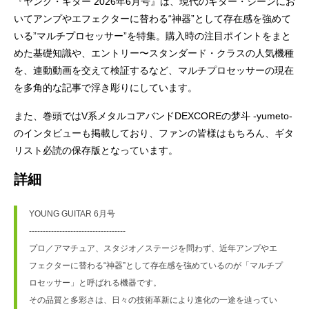
『ヤング・ギター 2026年6月号』は、現代のギター・シーンにお
いてアンプやエフェクターに替わる“神器”として存在感を強めて
いる”マルチプロセッサー”を特集。購入時の注目ポイントをまと
めた基礎知識や、エントリー〜スタンダード・クラスの人気機種
を、連動動画を交えて検証するなど、マルチプロセッサーの現在
を多角的な記事で浮き彫りにしています。
また、巻頭ではV系メタルコアバンドDEXCOREの梦斗 -yumeto-
のインタビューも掲載しており、ファンの皆様はもちろん、ギタ
リスト必読の保存版となっています。
詳細
YOUNG GUITAR 6月号
-----------------------------------
プロ／アマチュア、スタジオ／ステージを問わず、近年アンプやエ
フェクターに替わる“神器”として存在感を強めているのが「マルチプ
ロセッサー」と呼ばれる機器です。
その品質と多彩さは、日々の技術革新により進化の一途を辿ってい