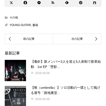
その他
YOUNG GUITAR
,
書籍
最新記事
【毒針】新メンバー2人を迎え5人体制で新章始
動 1st EP「堕影...
2026.08.08
【唯（umbrella）】ソロ活動の一環として掲げ
る屋号「路地裏堂...
2026.08.08