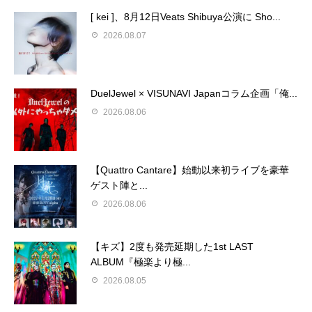
[ kei ]、8月12日Veats Shibuya公演に Sho...
2026.08.07
DuelJewel × VISUNAVI Japanコラム企画「俺...
2026.08.06
【Quattro Cantare】始動以来初ライブを豪華
ゲスト陣と...
2026.08.06
【キズ】2度も発売延期した1st LAST
ALBUM『極楽より極...
2026.08.05