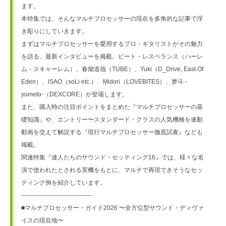
ます。
本特集では、そんなマルチプロセッサーの現在を多角的な記事で浮
き彫りにしていきます。
まずはマルチプロセッサーを愛用するプロ・ギタリストがその魅力
を語る、最新インタビューを掲載。ピート・レスペランス（ハーレ
ム・スキャーレム）、春畑道哉（TUBE）、Yuki（D_Drive, East Of 
Eden）、ISAO（soLi etc.）、Midori（LOVEBITES）、梦斗 -
yumeto-（DEXCORE）が登場します。
また、購入時の注目ポイントをまとめた『マルチプロセッサーの基
礎知識』や、エントリー〜スタンダード・クラスの人気機種を連動
動画を交えて解説する『現行マルチプロセッサー徹底試奏』なども
掲載。
関連特集『達人たちのサウンド・セッティング16』では、様々な名
演で使われたとされる実機をもとに、マルチで再現できそうなセッ
ティング例を紹介しています。
-----------------------------------
■マルチプロセッサー・ガイド2026 〜全方位型サウンド・ディヴァ
イスの現在地〜