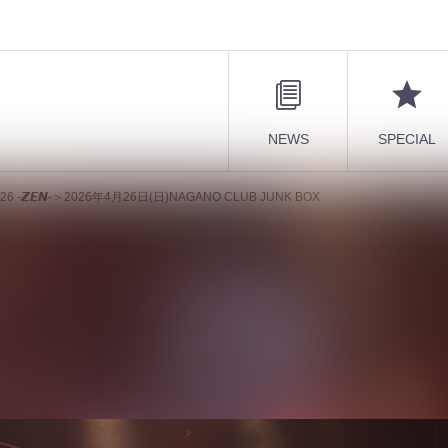
NEWS
SPECIAL
6 -𝙕𝙀𝙉-＞2026年4月26日(日)NAGANO CLUB JUNK BOX
ircuit ’26 -𝙕𝙀𝙉-＞2026年4月26日