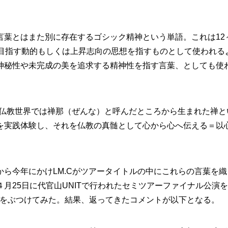
言葉とはまた別に存在するゴシック精神という単語。これは12
を目指す動的もしくは上昇志向の思想を指すものとして使われる
神秘性や未完成の美を追求する精神性を指す言葉、としても使
本の仏教世界では禅那（ぜんな）と呼んだところから生まれた禅と
を実践体験し、それを仏教の真髄として心から心へ伝える＝以
ら今年にかけLM.Cがツアータイトルの中にこれらの言葉を織
月25日に代官山UNITで行われたセミツアーファイナル公演
問をぶつけてみた。結果、返ってきたコメントが以下となる。