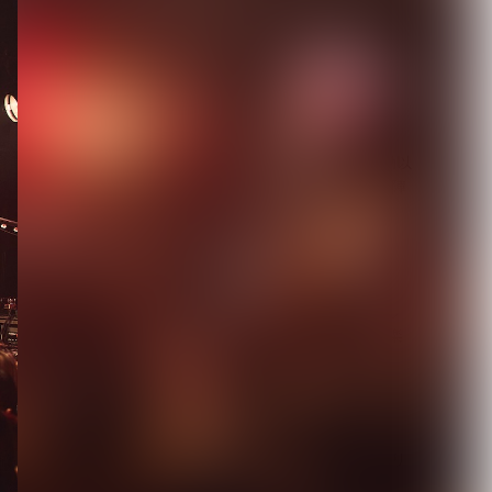
DuelJewel × VISUNAVI
Japanコラム企画「俺...
2026.08.06
【Quattro Cantare】始動以
来初ライブを豪華ゲスト陣
と...
2026.08.06
【キズ】2度も発売延期し
た1st LAST ALBUM『極楽
より極...
2026.08.05
【生熊耕治】「リリー」リ
リース記念ライブ開催決