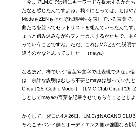
「今までLM.Cでは特にキーワードを提示するかた
たなと感じたんですよね。我々にとっては、もはやただのC
ModeもZENもそれぞれ精神性を表している言葉で、前
曲たちを並べてセットリストを組んでいったんです
ょっと踏み込みながらフォーカスするかたちで、あら
っていうことですね。ただ、これはMCとかで説明
違うのかなと思ってました」（maya）
なるほど。禅でいう“言葉や文字では表現できない悟
は、余計な説明はむしろ不要とmayaは思っていたとい
Circuit '25 -Gothic Mode-］［LM.C Club
しとしてmayaの言葉を記載させてもらうこととし
かくして、翌日の4月26日。LM.CはNAGANO CL
それこそバンド側とオーディエンス側が強固なる以