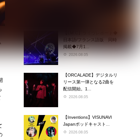
定 東京ワンマン＆大...
2026.08.05
【LM.C】ライヴレポート◆
日本語/フランス語版 同時
い
掲載◆7月1...
2026.08.05
］
【ORCALADE】デジタルリ
開
リース第一弾となる2曲を
配信開始。1...
も
2026.08.05
だ
【Inventions】VISUNAVI
Japanポッドキャスト...
て
2026.08.05
の