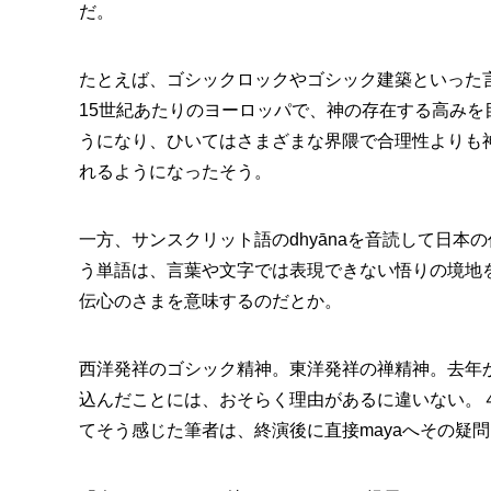
だ。
たとえば、ゴシックロックやゴシック建築といった
15世紀あたりのヨーロッパで、神の存在する高み
うになり、ひいてはさまざまな界隈で合理性よりも
れるようになったそう。
一方、サンスクリット語のdhyānaを音読して日
う単語は、言葉や文字では表現できない悟りの境地
伝心のさまを意味するのだとか。
西洋発祥のゴシック精神。東洋発祥の禅精神。去年か
込んだことには、おそらく理由があるに違いない。４
てそう感じた筆者は、終演後に直接mayaへその疑