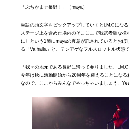
「ぶちかませ長野！」（maya）
単語の頭文字をピックアップしていくとLM.Cになるタイ
ステージ上を含めた場内のそこここで我武者羅な様相
に〉という1節にmayaの真意が託されているとおぼ
る「Valhalla」と、テンアゲなフルスロットル状態
「我々の地元である長野に帰って参りました、LM.
今年は秋に活動開始から20周年を迎えることにな
なので、ここからみんなでやっちゃいましょう。Yea