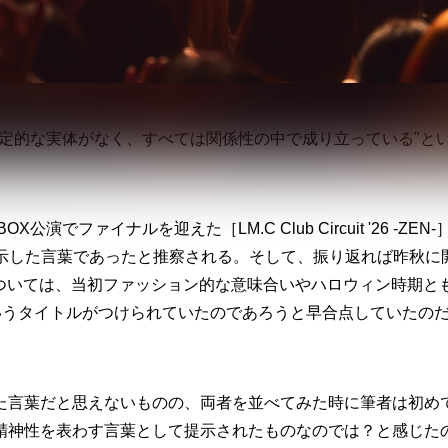
定的な実体がなく、すべては関係性の中で成り立っている"と
公演でファイナルを迎えた［LM.C Club Circuit '26 -ZEN-
を示した言葉であったと推察される。そして、振り返れば昨秋に
ic Mode-］については、当初ファッション的な意味合いやハロウィン時期と
deというタイトルがつけられていたのであろうと早合点していたの
た言葉だと思えないものの、両者を並べてみた時に筆者は初め
精神性を表わす言葉として提示されたものなのでは？と感じた