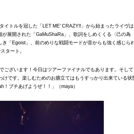
トルを冠した「LET ME’ CRAZY!!」から始まったライヴ
が展開された「GaMuShaRa」、歌詞をしめくくる〈己の為
しき「Egoist」、前のめりな戦闘モードが音からも強く感じら
でスタート。
Cでございます！今日はツアーファイナルでもあります。そして
るわけです。楽しむためのお膳立てはもうすっかり出来ている状
h！ブチあげようぜ！！」（maya）