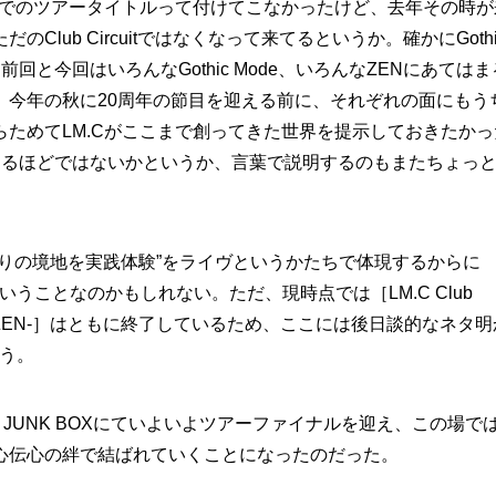
ちでのツアータイトルって付けてこなかったけど、去年その時が
lub Circuitではなくなって来てるというか。確かにGothi
回と今回はいろんなGothic Mode、いろんなZENにあてはま
。今年の秋に20周年の節目を迎える前に、それぞれの面にもう
ためてLM.Cがここまで創ってきた世界を提示しておきたかっ
するほどではないかというか、言葉で説明するのもまたちょっ
りの境地を実践体験”をライヴというかたちで体現するからに
うことなのかもしれない。ただ、現時点では［LM.C Club
 Circuit '26 -ZEN-］はともに終了しているため、ここには後日談的なネタ
よう。
UB JUNK BOXにていよいよツアーファイナルを迎え、この場で
心伝心の絆で結ばれていくことになったのだった。