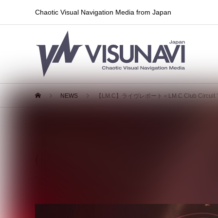
Chaotic Visual Navigation Media from Japan
NEWS
【LM.C】ライヴレポート＜LM.C Club Circuit ’2
【LM.C】ライヴレポート＜LM.C Club C
(日)NAGANO CLUB JUNK BOX
2026.05.09
レポート