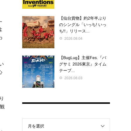
【仙台貨物】約2年半ぶり
～
のシングル「いっち! いっ
よ
ち!!」リリース...
わ
2026.08.04
【BugLug】主催Fes.『バ
い
グサミ 2026東京』タイム
テーブ...
心
2026.08.03
り
を観
月を選択