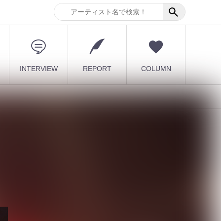
INTERVIEW
REPORT
COLUMN
最新記事
[ kei ]、8月12日Veats
Shibuya公演に Sho...
2026.08.07