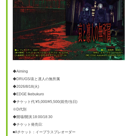
◆Aiming
◆DRUGS/哀と凛人の無所属
◆2026/8/18(火)
◆EDGE Ikebukuro
◆チケット代:¥5,000/¥5,500(前売/当日)
※D代別
◆開場/開演:18:00/18:30
◆チケット発売日:
■Aチケット：イープラスプレオーダー