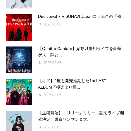
DuelJewel × VISUNAVI Japanコラム企画「俺...
2026.08.06
【Quattro Cantare】始動以来初ライブを豪華
ゲスト陣と...
2026.08.06
【キズ】2度も発売延期した1st LAST
ALBUM『極楽より極...
2026.08.05
【生熊耕治】「リリー」リリース記念ライブ開
催決定 東京ワンマン＆大...
2026.08.05