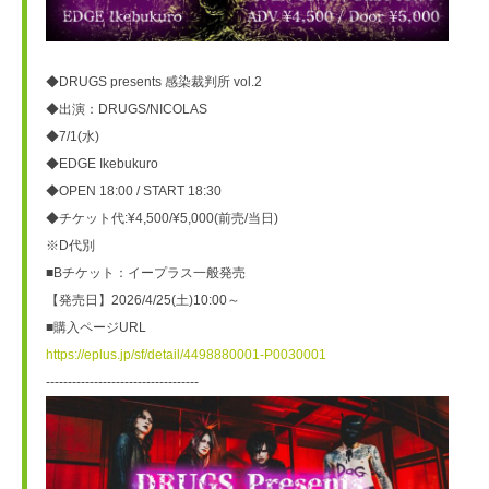
◆DRUGS presents 感染裁判所 vol.2
◆出演：DRUGS/NICOLAS
◆7/1(水)
◆EDGE Ikebukuro
◆OPEN 18:00 / START 18:30
◆チケット代:¥4,500/¥5,000(前売/当日)
※D代別
■Bチケット：イープラス一般発売
【発売日】2026/4/25(土)10:00～
■購入ページURL
https://eplus.jp/sf/detail/4498880001-P0030001
-----------------------------------