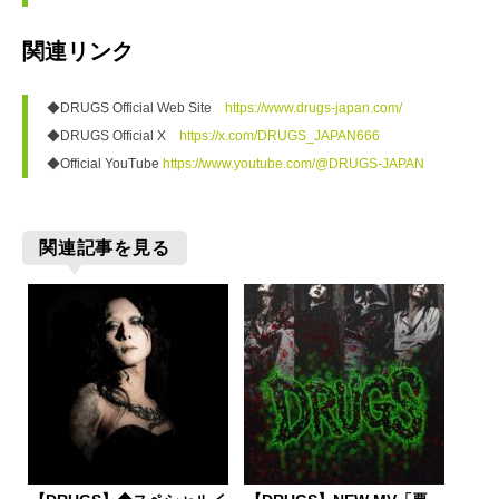
関連リンク
◆DRUGS Official Web Site　
https://www.drugs-japan.com/
◆DRUGS Official X　
https://x.com/DRUGS_JAPAN666
◆Official YouTube 
https://www.youtube.com/@DRUGS-JAPAN
関連記事を見る