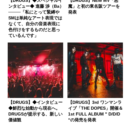
【DRUGS】◆スペシャルイ
【DRUGS】NEW MV「悪
ンタビュー◆ 進藤 渉（Ba）
魔」と初の東名阪ツアーを
────「私にとって緊縛や
発表
SMは単純なアート表現では
なくて、自分の音楽表現に
色付けをするものだと思っ
ているんです」
【DRUGS】◆インタビュー
【DRUGS】3rd ワンマンラ
◆鮮烈な始動から現在へ。
イブ「THE DOPES」開催＆
DRUGSが提示する、新しい
1st FULL ALBUM " D/D/D
価値観
“の発売を発表