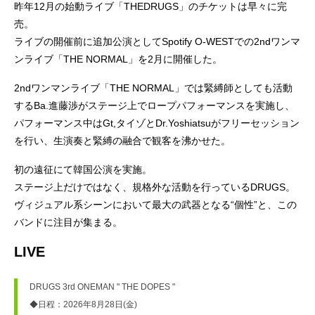
昨年12月の始動ライブ「THEDRUGS」のチケットは早々に完
売。
ライブの開催前に追加公演としてSpotify O-WESTでの2ndワンマ
ンライブ「THE NORMAL」を2月に開催した。
2ndワンマンライブ「THE NORMAL」では緊縛師としても活動
するBa.進藤渉がステージ上でロープパフォーマンスを実施し、
パフォーマンス中はGt,タイゾとDr.Yoshiatsuがフリーセッション
を行い、生演奏と緊縛の融合で観客を沸かせた。
初の遠征にて韓国公演を実施。
ステージ上だけではなく、規格外な活動を行っているDRUGS。
ヴィジュアル系シーンにおいて最大の武器となる“個性”と、この
バンドに注目が集まる。
LIVE
DRUGS 3rd ONEMAN " THE DOPES "
◆日程：2026年8月28日(金)