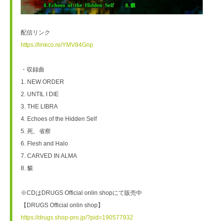
配信リンク
https://linkco.re/YMV84Gnp
・収録曲
1. NEW ORDER
2. UNTIL I DIE
3. THE LIBRA
4. Echoes of the Hidden Self
5. 死、省察
6. Flesh and Halo
7. CARVED IN ALMA
8. 貘
※CDはDRUGS Official onlin shopにて販売中
【DRUGS Official onlin shop】
https://drugs.shop-pro.jp/?pid=190577932