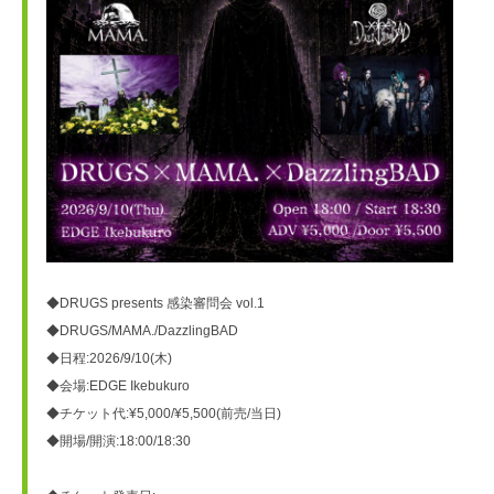
◆DRUGS presents 感染審問会 vol.1
◆DRUGS/MAMA./DazzlingBAD
◆日程:2026/9/10(木)
◆会場:EDGE Ikebukuro
◆チケット代:¥5,000/¥5,500(前売/当日)
◆開場/開演:18:00/18:30