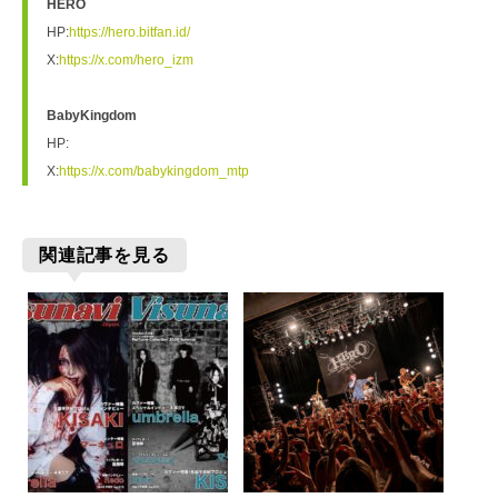
HERO
HP:
https://hero.bitfan.id/
X:
https://x.com/hero_izm
BabyKingdom
HP:
X:
https://x.com/babykingdom_mtp
関連記事を見る