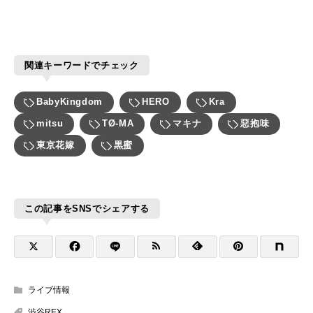
関連キーワードでチェック
BabyKingdom
HERO
Kra
mitsu
TØ-MA
マキナ
惡抱味
東京花嫁
黒蜜
この記事をSNSでシェアする
ライブ情報
渋谷REX