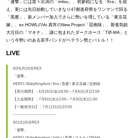
「連撃」には度々出演の「mitsu」、初参戦になる「Kra」を迎
え、更には先日始動していきなり47都道府県をワンマンで回る
「黒蜜」、新メンバー加入でさらに勢いを増している「東京花
嫁」、ex.HOWLのVo.真宵のNew Project「惡抱味」、新進気鋭
大注目の「マキナ」、謎に包まれたダークホース「TØ-MA」と
いう今勢いのある若手バンドがベテラン勢とバトル！！
LIVE
8/24(月)渋谷REX
「連撃」
HERO / BabyKingdom / Kra / 黒蜜 / 東京花嫁 / 惡抱味
【受付期間】：6月26日(金)18:00～7月6日(月)23:59
【入金期間】：7月8日(水)13:00～7月9日(木)21:00
【一般発売日】：7月12日(日)10:00
-----------------------------------
9/1(火)渋谷REX
「連撃」
HERO / BabyKingdom / mitsu / 黒蜜 / マキナ / TØ-MA