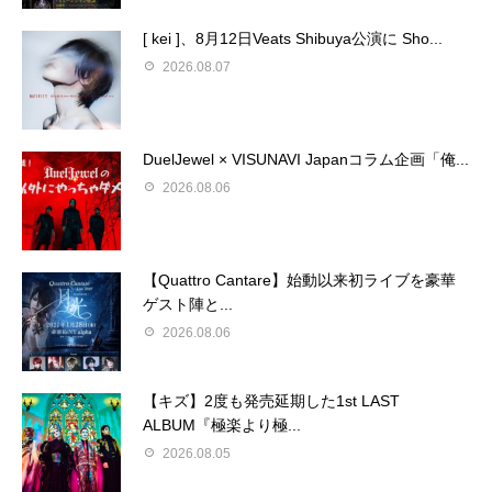
[ kei ]、8月12日Veats Shibuya公演に Sho...
2026.08.07
DuelJewel × VISUNAVI Japanコラム企画「俺...
2026.08.06
【Quattro Cantare】始動以来初ライブを豪華
ゲスト陣と...
2026.08.06
【キズ】2度も発売延期した1st LAST
ALBUM『極楽より極...
2026.08.05