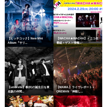
【ヒッチコック】New Mini
【WACHA★WACHA】＜ニコ生
Album『サリ...
番組＞ゲスト情報...
【umbrella】春(B)の誕生日を東
【MAMA.】ライヴレポート＜
名阪の仲間...
ONEMAN「神殺し...