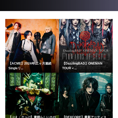
【ACME】2024年 二ヶ月連続
【DazzlingBAD】ONEMAN
Singleリ...
TOUR＜...
【ぶえ・クッパ】素晴らしいカロ
【DEXCORE】最新アーティス