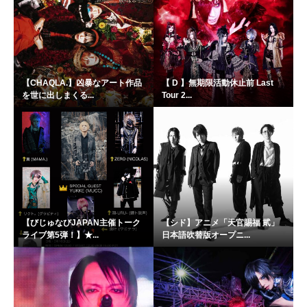
【CHAQLA.】凶暴なアート作品
【 D 】無期限活動休止前 Last
を世に出しまくる...
Tour 2...
【びじゅなびJAPAN主催トーク
【シド】アニメ「天官賜福 貮」
ライブ第5弾！】★...
日本語吹替版オープニ...