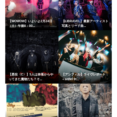
【WOWOW】いよいよ2月24日
【LIBRAVEL】最新アーティスト
（土）午後8：00...
写真とリード曲...
【悪役〈C〉】5人は奈落からや
【アンフィル】ライヴレポート：
ってきた魔物たち？そ...
＜anfiel 9t...