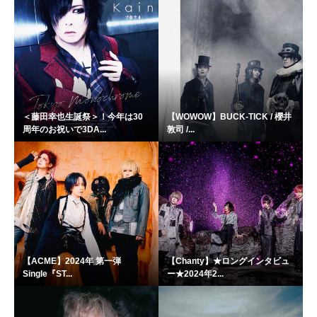
＜藤田幸也生誕祭＞！今年は30
【WOWOW】BUCK-TICK / 櫻井
周年のお祝いで3DA...
敦司 /...
【ACME】2024年 第一弾
【Chanty】★ロングインタビュ
Single『ST...
ー★2024年2...