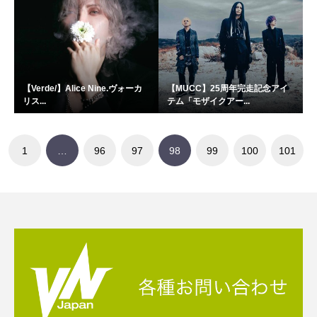
【Verde/】Alice Nine.ヴォーカ
【MUCC】25周年完走記念アイ
リス...
テム「モザイクアー...
1
…
96
97
98
99
100
101