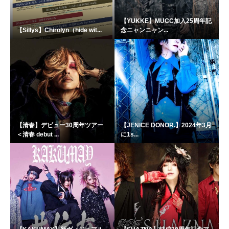
【YUKKE】MUCC加入25周年記
【Sillys】Chirolyn（hide wit...
念ニャンニャン...
【清春】デビュー30周年ツアー
【JENICE DONOR.】2024年3月
＜清春 debut ...
に1s...