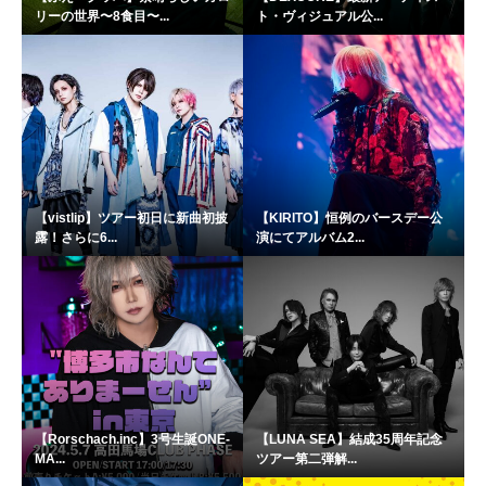
リーの世界〜8食目〜...
ト・ヴィジュアル公...
【vistlip】ツアー初日に新曲初披
【KIRITO】恒例のバースデー公
露！さらに6...
演にてアルバム2...
【Rorschach.inc】3号生誕ONE-
【LUNA SEA】結成35周年記念
MA...
ツアー第二弾解...