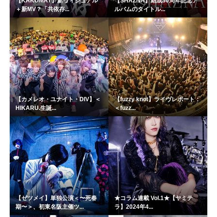
【KAKUMAY】新ヴィジュアル
【SHAZNA】結成30周年記念ア
＋新MV？「共依存...
ルバムのタイトル...
【カメレオ・ユナイト・DIV】＜
【fuzzy knot】ライヴレポート：
HIKARU.生誕...
＜fuzz...
【ゼツメイ】単独公演＜〜死春
★コラム連載 Vol.1★【ヤミテ
期〜＞、初東名阪主催ツ...
ラ】2024年4...