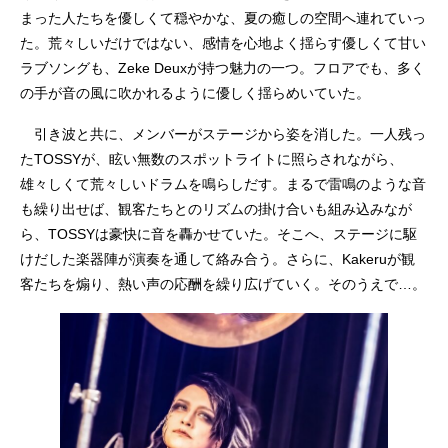
まった人たちを優しくて穏やかな、夏の癒しの空間へ連れていっ
た。荒々しいだけではない、感情を心地よく揺らす優しくて甘い
ラブソングも、Zeke Deuxが持つ魅力の一つ。フロアでも、多く
の手が音の風に吹かれるように優しく揺らめいていた。
引き波と共に、メンバーがステージから姿を消した。一人残っ
たTOSSYが、眩い無数のスポットライトに照らされながら、
雄々しくて荒々しいドラムを鳴らしだす。まるで雷鳴のような音
も繰り出せば、観客たちとのリズムの掛け合いも組み込みなが
ら、TOSSYは豪快に音を轟かせていた。そこへ、ステージに駆
けだした楽器陣が演奏を通して絡み合う。さらに、Kakeruが観
客たちを煽り、熱い声の応酬を繰り広げていく。そのうえで…。