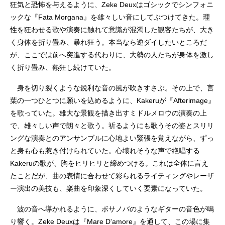
狂気と恐怖を与えるように、Zeke Deuxはゴシックでシンフォニ
ックな『Fata Morgana』を雄々しい音にしてぶつけてきた。理
性を狂わせる歌や演奏に触れて意識が混濁した観客たちが、大き
く身体を折り畳み、暴れ狂う。本当なら逆ダイしたいところだ
が、ここでは前へ突進する代わりに、大勢の人たちが身体を激し
く折り畳み、熱狂し続けていた。
身を切り裂くような鋭利な音の風が吹きすさぶ。その上で、言
葉の一つひとつに願いを込めるように、Kakeruが『Afterimage』
を歌っていた。雄大な景観を描き出すミドルメロウの演奏の上
で、雄々しい声で朗々と歌う。祈るようにも歌うその姿とスリリ
ングな演奏とのアンサンブルに心地よい緊張を覚えながら、ずっ
と身も心も惹き付けられていた。心壊れそうな声で絶唱する
Kakeruの歌が、胸をヒリヒリと締めつける。これは全体に言え
たことだが、曲の表情に合わせて彩られるライティングやレーザ
ー演出の美技も、楽曲を印象深くしていく要素になっていた。
波の音へ導かれるように、ボサノバのようなギターの音色が鳴
り響く。Zeke Deuxは『Mare D'amore』を通して、この場に集