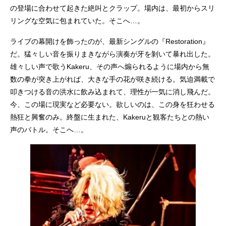
の登場に合わせて起きた絶叫とクラップ。場内は、最初からスリ
リングな空気に包まれていた。そこへ…。
ライブの幕開けを飾ったのが、最新シングルの『Restoration』
だ。猛々しい音を振りまきながら演奏が牙を剝いて暴れ出した。
雄々しい声で歌うKakeru、その声へ煽られるように場内から無
数の拳が突き上がれば、大きな手の花が咲き続ける。気迫満載で
叩きつける音の洪水に飲み込まれて、理性が一気に消し飛んだ。
今、この場に現実など必要ない。欲しいのは、この身を狂わせる
熱狂と興奮のみ。終盤に生まれた、Kakeruと観客たちとの熱い
声のバトル。そこへ…。