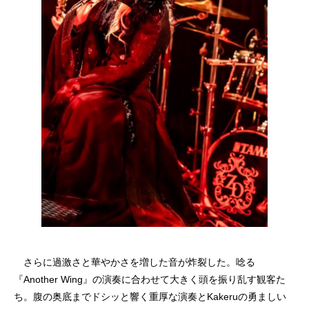
さらに過激さと華やかさを増した音が炸裂した。唸る
『Another Wing』の演奏に合わせて大きく頭を振り乱す観客た
ち。腹の奥底までドシッと響く重厚な演奏とKakeruの勇ましい