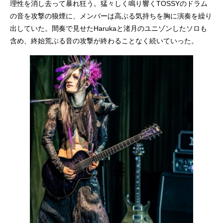
理性を消し去って暴れ狂う。猛々しく鳴り響くTOSSYのドラム
の音を攻撃の狼煙に、メンバーは高ぶる気持ちを胸に演奏を繰り
出していた。間奏で見せたHarukaと渚月のユニゾンしたソロも
含め、終始荒ぶる音の攻撃が終わることなく続いていった。