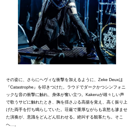
その姿に、さらにヘヴィな衝撃を加えるように、Zeke Deuxは
『Catastrophe』を叩きつけた。ラウドでダークかつシンフォニ
ックな音の衝撃に触れ、身体が奮い立つ。Kakeruが雄々しい声
で歌うサビに触れたとき、胸を揺さぶる高揚を覚え、高く振り上
げた両手を打ち鳴らしていた。荘厳で重厚ながらも哀愁も滲ませ
た演奏が、意識をどんどん狂わせる。絶叫する観客たち。そこ
へ…。