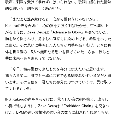
歌声に刺激を受けて暴れずにはいられない。歌詞に綴られた情熱
的な思いも、胸を嬉しく騒がせた。
「まだまだ進み続けると、心から誓おうじゃないか」。
Kakeruの声を合図に、心の翼を力強く羽ばたかせ、空へ舞い上
がるように、Zeke Deuxは『Advance to Glory』を奏でていた。
胸を熱く揺さぶり、勇ましい気持ちに染め上げる、希望を示した
楽曲だ。その思いに共鳴した人たちが両手を高く広げ、ときに身
体を折り畳み、5人へ無垢なる思いを捧げていた。さぁ、彼らと
共に未来へ突き進もうではないか。
「今日、積み重ねてきたものを存分に伝えたいと思います。
我々の音楽は、誰でも一緒に共有できる馴染みやすい音楽だと思
います。その自信を、君たちに存分にぶつけていくぞ。受け取っ
てくれるかい!!」
叫ぶKakeruの声をきっかけに、荒々しい音の剣を携え、凛々し
い姿で進むように、Zeke Deuxは『Forbidden Chain』を突きつ
けた。BPMの速い攻撃性の強い音の数々に刺された観客たちが、