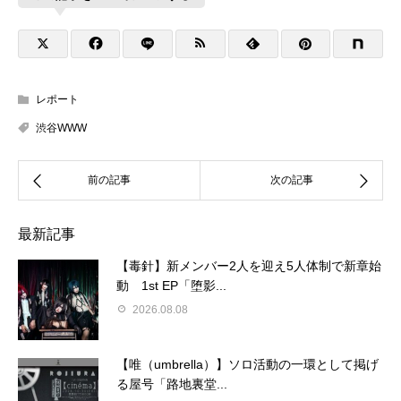
レポート
渋谷WWW
最新記事
【毒針】新メンバー2人を迎え5人体制で新章始
動 1st EP「堕影...
2026.08.08
【唯（umbrella）】ソロ活動の一環として掲げ
る屋号「路地裏堂...