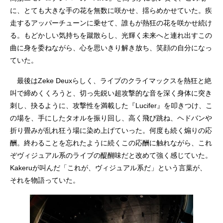
に、とても大きな手の花を無数に咲かせ、揺らめかせていた。疾
走するアッパーチューンに乗せて、誰もが熱狂の花を咲かせ続け
る。もどかしい気持ちを蹴散らし、光輝く未来へと連れ出すこの
曲に身を委ねながら、心を思いきり解き放ち、笑顔の自分になっ
ていた。
最後はZeke Deuxらしく、ライブのクライマックスを熱狂と絶
叫で締めくくろうと、切っ先鋭い超攻撃的な音を深く身体に突き
刺し、抉るように、攻撃性を満載した『Lucifer』を叩きつけ、こ
の場を、手にしたタオルを振り回し、高く飛び跳ね、ヘドバンや
折り畳みが乱れ狂う場に染め上げていった。何度も続く煽りの応
酬。終わることを忘れたように続くこの応酬に触れながら、これ
ぞヴィジュアル系のライブの醍醐味だと改めて強く感じていた。
Kakeruが叫んだ「これが、ヴィジュアル系だ」という言葉が、
それを物語っていた。