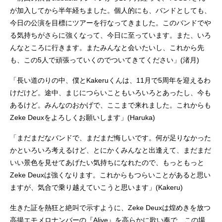
が加入してから半年経ちました。個人的にも、バンドとしても、
今日の公演を目標にツアーを行なってきました。このバンドでや
る気持ちがさらに強くなって、今日に至っています。また、いろ
んなところに行きます。またみんなと会いたいし、これから先
も、この5人で頑張っていくのでついてきてください」(渚月)
「長い道のりの中、僕とKakeruくんは、11月で5周年を迎えるわ
けだけど。途中、まじにつらいこともいろいろとあったし、今も
あるけど。みんなのおかげで、ここまで来れました。これからも
Zeke Deuxをよろしくお願いします」(Haruka)
「まだまだなバンドで、まだまだ悔しいです。何が足りなかった
かといろいろ考えるけど、とにかくみんなと出逢えて、まだまだ
いい景色を見せてあげたい気持ちになれたので、もっともっと
Zeke Deuxは強くなります。これからもつらいことがあると思い
ますが、気合で乗り越えていこうと思います」(Kakeru)
生きた証を熱狂と絶叫で示すように、Zeke Deuxは煌めきを放つ
高揚エモメロナンバーの『Alive』を高らかに歌い奏で、この場