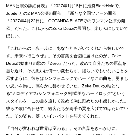
MAN公演の詳細発表」「2027年1月15日に池袋BlackHoleで、
Jupiterとの2 MAN公演の開催」「新たな全国ツアーの開催」
「2027年4月22日に、GOTANDA BLAZEでのワンマン公演の開
催」だった。これからのZeke Deuxの展開も、楽しみにしていて
ほしい。
「これからの一歩一歩に、あなたたちがいてくれたら嬉しいで
す。未来へ行こうぜ」。その言葉を合図に届けたのが、Zeke
Deuxの始まりの歌の『Zero』だった。改めて自分たちの原点を
振り返り、その思いは何一つ変わらず、揺らいでもいないことを
示すように、彼らはシンフォニックでハードなこの曲を、勇まし
い思いを胸に、高らかに響かせていた。Zeke Deuxの軸とな
る"メロディアス/シンフォニック/様式美なハードロック"という
スタイルを、この曲を通して改めて胸に刻めたのも嬉しかった。
彼らの歌に合わせて、観客たちが両手の翼を広げて羽ばたいてい
た。その姿も、嬉しいインパクトを与えてくれた。
「自分が変われば世界は変わる」。その言葉をきっかけに、