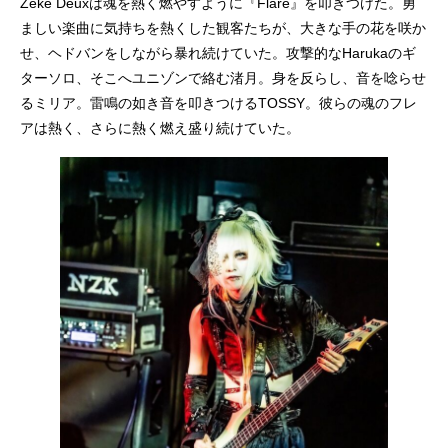
Zeke Deuxは魂を熱く燃やすように『Flare』を叩きつけた。勇
ましい楽曲に気持ちを熱くした観客たちが、大きな手の花を咲か
せ、ヘドバンをしながら暴れ続けていた。攻撃的なHarukaのギ
ターソロ、そこへユニゾンで絡む渚月。身を反らし、音を唸らせ
るミリア。雷鳴の如き音を叩きつけるTOSSY。彼らの魂のフレ
アは熱く、さらに熱く燃え盛り続けていた。