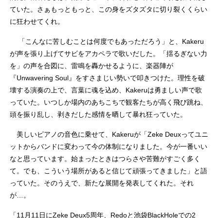
ていた。さぁもっともっと、この身をズタズタに切り裂くくらい
に狂わせてくれ。
「こんなに苦しむことは何度でもあっただろう」と、Kakeru
が声を張り上げてサビをアカペラで歌いだした。「揺るぎない力
を」の声を合図に、雷鳴を轟かせるように、楽器陣が
『Unwavering Soul』をすさまじい勢いで叩きつけた。理性を破
壊する演奏の上で、言葉に魂を込め、Kakeruは勇ましい声で歌
っていた。いつしか場内のあちこちで観客たちが高く飛び跳ね、
頭を振り乱し、剥きだした感情を晒して暴れ狂っていた。
美しいピアノの音色に乗せて、Kakeruが「Zeke Deuxってユニ
ットからバンドに変わって今の体制になりました。今が一番いい
なと思っています。始まったときはつらさや苦難がすごく多く
て。でも、こういう場所があると信じて頑張ってきました」と語
っていた。そのうえで、新たな展開を発表してくれた。それ
が…。
「11月11日にZeke Deux5周年、Redoと池袋BlackHoleでの2