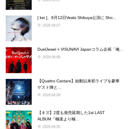
[ kei ]、8月12日Veats Shibuya公演に Sho...
2026.08.07
DuelJewel × VISUNAVI Japanコラム企画「俺...
2026.08.06
【Quattro Cantare】始動以来初ライブを豪華
ゲスト陣と...
2026.08.06
【キズ】2度も発売延期した1st LAST
ALBUM『極楽より極...
2026.08.05