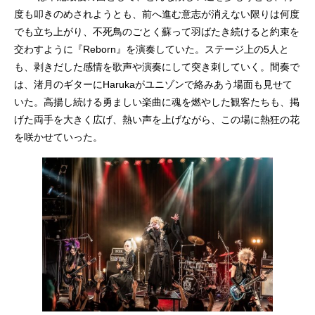
度も叩きのめされようとも、前へ進む意志が消えない限りは何度
でも立ち上がり、不死鳥のごとく蘇って羽ばたき続けると約束を
交わすように『Reborn』を演奏していた。ステージ上の5人と
も、剥きだした感情を歌声や演奏にして突き刺していく。間奏で
は、渚月のギターにHarukaがユニゾンで絡みあう場面も見せて
いた。高揚し続ける勇ましい楽曲に魂を燃やした観客たちも、掲
げた両手を大きく広げ、熱い声を上げながら、この場に熱狂の花
を咲かせていった。