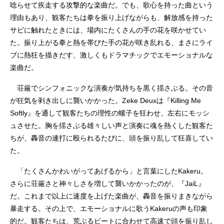
唸らせて疾走する攻撃的な楽曲だ。でも、歌心を持った曲という
理由もあり、観客たちは拳を振り上げながらも、解放感を持った
サビに触れたときには、場内にたくさんの手の花を咲かせてい
た。振り上がる拳と熱を帯びた手の花が咲き乱れる、まさにライ
ブに熱狂を描きだす、激しくもドラマチックでエモーショナルな
楽曲だ。
荘厳でシンフォニックな演奏が気持ちを黒く揺さぶる。その音
が狂気を剥き出しに襲いかかった。Zeke Deuxは『Killing Me
Softly』を通して観客たちの理性の螺子を狂わせ、左右にモッシ
ュさせた。胸を揺さぶる雄々しい声と演奏に魂を熱くした観客た
ちが、轟音の連打に殴られるたびに、頭を振り乱して狂喜してい
た。
「たくさんかわいがってあげるから」と言葉にしたKakeru。
さらに荘厳さと神々しさを増して襲いかかったのが、『JaiL』
だ。これまで以上に速度を上げた楽曲が、轟音を振りまきながら
暴走する。その上で、エモーショナルに歌うKakeruの声も印象
的だ。観客たちは、荒ぶるビートに合わせて高速で頭を振り乱し