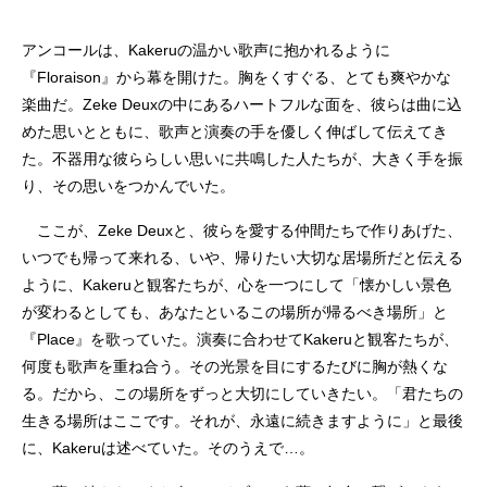
アンコールは、Kakeruの温かい歌声に抱かれるように
『Floraison』から幕を開けた。胸をくすぐる、とても爽やかな
楽曲だ。Zeke Deuxの中にあるハートフルな面を、彼らは曲に込
めた思いとともに、歌声と演奏の手を優しく伸ばして伝えてき
た。不器用な彼ららしい思いに共鳴した人たちが、大きく手を振
り、その思いをつかんでいた。
ここが、Zeke Deuxと、彼らを愛する仲間たちで作りあげた、
いつでも帰って来れる、いや、帰りたい大切な居場所だと伝える
ように、Kakeruと観客たちが、心を一つにして「懐かしい景色
が変わるとしても、あなたといるこの場所が帰るべき場所」と
『Place』を歌っていた。演奏に合わせてKakeruと観客たちが、
何度も歌声を重ね合う。その光景を目にするたびに胸が熱くな
る。だから、この場所をずっと大切にしていきたい。「君たちの
生きる場所はここです。それが、永遠に続きますように」と最後
に、Kakeruは述べていた。そのうえで…。