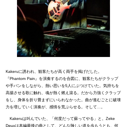
Kakeruに誘われ、観客たちが高く両手を掲げだした。
『Phantom Pain』を演奏するのを合図に、観客たちがクラップ
や手バンをしながら、熱い思いを5人にぶつけていた。気持ちを
高揚させる歌に触れ、魂が熱く燃え滾る。だから力強くクラップ
をし、身体を折り畳まずにいられなかった。曲が進むごとに破壊
力を増していく演奏が、感情を荒ぶらせる。そして…。
Kakeruは叫んでいた、「何度だって蘇ってやる」と。Zeke
Deuxは本編最後の曲として、どんな険しい道を歩もうとも、何