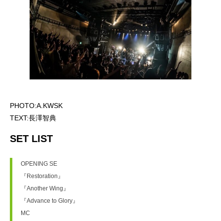
PHOTO:A.KWSK
TEXT:長澤智典
SET LIST
OPENING SE
『Restoration』
『Another Wing』
『Advance to Glory』
MC