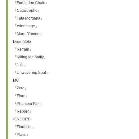
『Forbidden Chain』
『Catastrophe』
『Fata Morgana』
『Afterimage』
『Mare D'amore』
Drum Solo
『Refrain』
『Killing Me Softly』
『JaiL』
『Unwavering Soul』
MC
『Zero』
『Flare』
『Phantom Pain』
『Reborn』
-ENCORE-
『Floraison』
『Place』