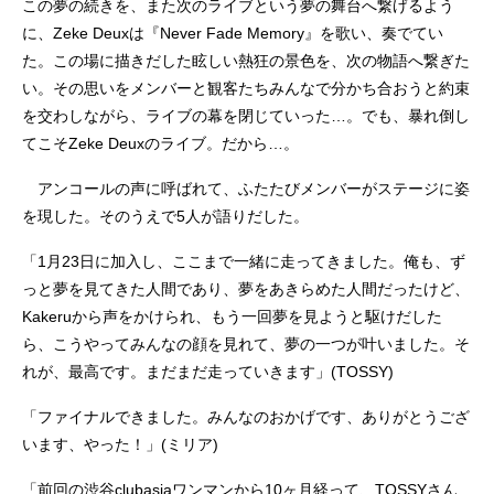
この夢の続きを、また次のライブという夢の舞台へ繋げるよう
に、Zeke Deuxは『Never Fade Memory』を歌い、奏でてい
た。この場に描きだした眩しい熱狂の景色を、次の物語へ繋ぎた
い。その思いをメンバーと観客たちみんなで分かち合おうと約束
を交わしながら、ライブの幕を閉じていった…。でも、暴れ倒し
てこそZeke Deuxのライブ。だから…。
アンコールの声に呼ばれて、ふたたびメンバーがステージに姿
を現した。そのうえで5人が語りだした。
「1月23日に加入し、ここまで一緒に走ってきました。俺も、ず
っと夢を見てきた人間であり、夢をあきらめた人間だったけど、
Kakeruから声をかけられ、もう一回夢を見ようと駆けだした
ら、こうやってみんなの顔を見れて、夢の一つが叶いました。そ
れが、最高です。まだまだ走っていきます」(TOSSY)
「ファイナルできました。みんなのおかげです、ありがとうござ
います、やった！」(ミリア)
「前回の渋谷clubasiaワンマンから10ヶ月経って、TOSSYさん